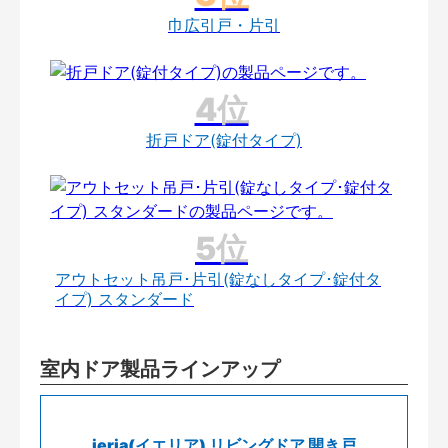
巾広引戸・片引
折戸ドア(錠付タイプ)
アウトセット吊戸･片引(錠なしタイプ･錠付タ
イプ) スタンダード
室内ドア製品ラインアップ
ieria(イエリア) リビングドア 開き戸