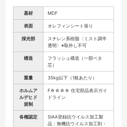
基材
MDF
表面
オレフィンシート張り
採光部
スチレン系樹脂〈ミスト調半
透明〉※取外し不可
構造
フラッシュ構造（一部ベタ
芯）
重量
35kg以下（1枚あたり）
ホルムア
F☆☆☆☆ 住宅部品表示ガイ
ルデヒド
ドライン
規制
各種認定
SIAA登録抗ウイルス加工製
品：無機抗ウイルス加工剤・