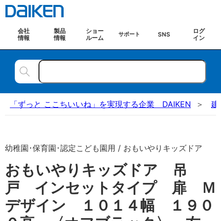
会社
製品
ショー
ログ
SNS
サポート
情報
情報
ルーム
イン
「ずっと ここちいいね」を実現する企業 DAIKEN
建
幼稚園･保育園･認定こども園用 / おもいやりキッズドア
おもいやりキッズドア 吊
戸 インセットタイプ 扉 Ｍ
デザイン １０１４幅 １９０