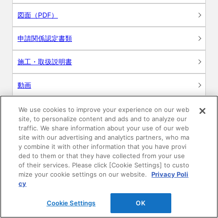
図面（PDF）
申請関係認定書類
施工・取扱説明書
動画
シミュレーションツール
We use cookies to improve your experience on our web
site, to personalize content and ads and to analyze our
24時間換気システム〈エアスマート〉
traffic. We share information about your use of our web
簡易設計見積ソフト
site with our advertising and analytics partners, who ma
y combine it with other information that you have provi
R&Dセンター環境測定・分析サービス
ded to them or that they have collected from your use
of their services. Please click [Cookie Settings] to custo
mize your cookie settings on our website.
Privacy Poli
商品マスター申し込み
cy
Cookie Settings
OK