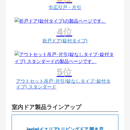
巾広引戸・片引
折戸ドア(錠付タイプ)
アウトセット吊戸･片引(錠なしタイプ･錠付タ
イプ) スタンダード
室内ドア製品ラインアップ
ieria(イエリア) リビングドア 開き戸