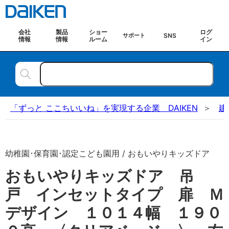
会社
製品
ショー
ログ
SNS
サポート
情報
情報
ルーム
イン
「ずっと ここちいいね」を実現する企業 DAIKEN
建
幼稚園･保育園･認定こども園用 / おもいやりキッズドア
おもいやりキッズドア 吊
戸 インセットタイプ 扉 Ｍ
デザイン １０１４幅 １９０