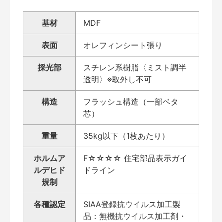
基材
MDF
表面
オレフィンシート張り
採光部
スチレン系樹脂〈ミスト調半
透明〉※取外し不可
構造
フラッシュ構造（一部ベタ
芯）
重量
35kg以下（1枚あたり）
ホルムア
F☆☆☆☆ 住宅部品表示ガイ
ルデヒド
ドライン
規制
各種認定
SIAA登録抗ウイルス加工製
品：無機抗ウイルス加工剤・