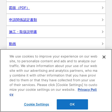
図面（PDF）
申請関係認定書類
施工・取扱説明書
動画
シミュレーションツール
We use cookies to improve your experience on our web
site, to personalize content and ads and to analyze our
24時間換気システム〈エアスマート〉
traffic. We share information about your use of our web
簡易設計見積ソフト
site with our advertising and analytics partners, who ma
y combine it with other information that you have provi
R&Dセンター環境測定・分析サービス
ded to them or that they have collected from your use
of their services. Please click [Cookie Settings] to custo
mize your cookie settings on our website.
Privacy Poli
商品マスター申し込み
cy
Cookie Settings
OK