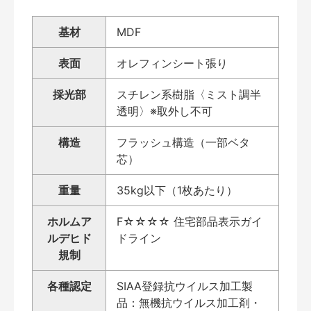
基材
MDF
表面
オレフィンシート張り
採光部
スチレン系樹脂〈ミスト調半
透明〉※取外し不可
構造
フラッシュ構造（一部ベタ
芯）
重量
35kg以下（1枚あたり）
ホルムア
F☆☆☆☆ 住宅部品表示ガイ
ルデヒド
ドライン
規制
各種認定
SIAA登録抗ウイルス加工製
品：無機抗ウイルス加工剤・