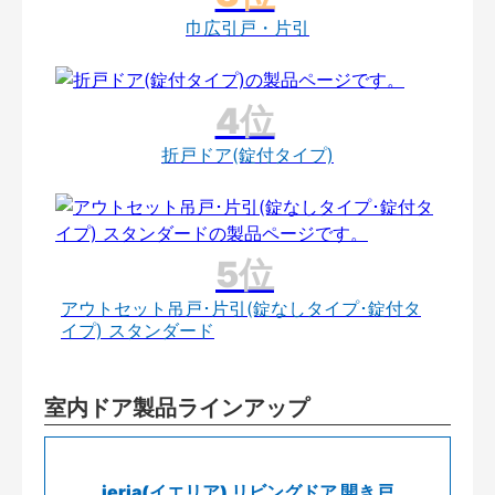
巾広引戸・片引
折戸ドア(錠付タイプ)
アウトセット吊戸･片引(錠なしタイプ･錠付タ
イプ) スタンダード
室内ドア製品ラインアップ
ieria(イエリア) リビングドア 開き戸