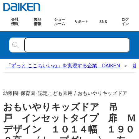
会社
製品
ショー
ログ
SNS
サポート
情報
情報
ルーム
イン
「ずっと ここちいいね」を実現する企業 DAIKEN
建
幼稚園･保育園･認定こども園用 / おもいやりキッズドア
おもいやりキッズドア 吊
戸 インセットタイプ 扉 Ｍ
デザイン １０１４幅 １９０