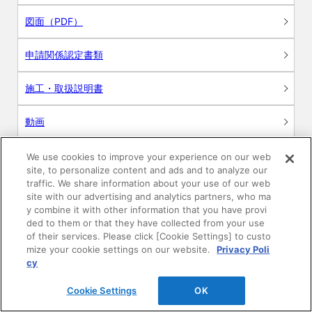
図面（PDF）
申請関係認定書類
施工・取扱説明書
動画
シミュレーションツール
We use cookies to improve your experience on our web
site, to personalize content and ads and to analyze our
24時間換気システム〈エアスマート〉
traffic. We share information about your use of our web
簡易設計見積ソフト
site with our advertising and analytics partners, who ma
y combine it with other information that you have provi
R&Dセンター環境測定・分析サービス
ded to them or that they have collected from your use
of their services. Please click [Cookie Settings] to custo
mize your cookie settings on our website.
Privacy Poli
商品マスター申し込み
cy
Cookie Settings
OK