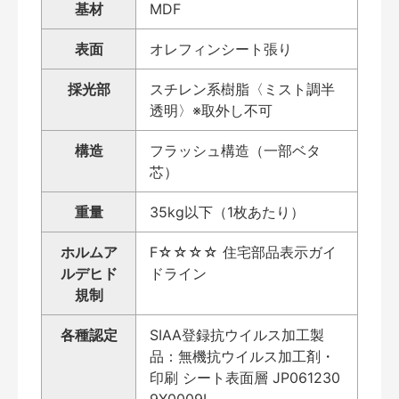
基材
MDF
表面
オレフィンシート張り
採光部
スチレン系樹脂〈ミスト調半
透明〉※取外し不可
構造
フラッシュ構造（一部ベタ
芯）
重量
35kg以下（1枚あたり）
ホルムア
F☆☆☆☆ 住宅部品表示ガイ
ルデヒド
ドライン
規制
各種認定
SIAA登録抗ウイルス加工製
品：無機抗ウイルス加工剤・
印刷 シート表面層 JP061230
9X0009L