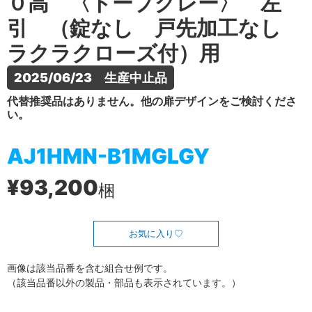
０高 〈トープグレー〉 左
引 （錠なし 戸先加工なし
ラクラクローズ付）用
2025/06/23　生産中止品
代替推奨品はありません。他の扉デザインをご検討くださ
い。
AJ1HMN-B1MGLGY
¥93,200
梱
お気に入り
画像は該当品番を含む組合せ例です。
（該当品番以外の製品・部品も表示されています。）