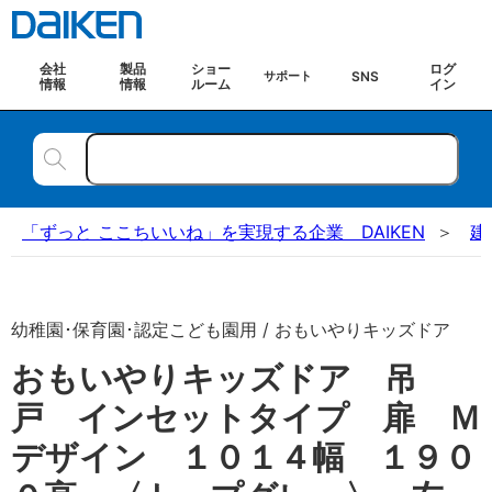
会社
製品
ショー
ログ
SNS
サポート
情報
情報
ルーム
イン
「ずっと ここちいいね」を実現する企業 DAIKEN
建
幼稚園･保育園･認定こども園用 / おもいやりキッズドア
おもいやりキッズドア 吊
戸 インセットタイプ 扉 Ｍ
デザイン １０１４幅 １９０