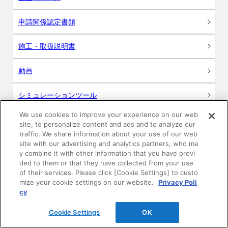
申請関係認定書類
施工・取扱説明書
動画
シミュレーションツール
We use cookies to improve your experience on our web
24時間換気システム〈エアスマート〉
簡易設計見積ソフト
site, to personalize content and ads and to analyze our
traffic. We share information about your use of our web
site with our advertising and analytics partners, who ma
R&Dセンター環境測定・分析サービス
y combine it with other information that you have provi
ded to them or that they have collected from your use
商品マスター申し込み
of their services. Please click [Cookie Settings] to custo
mize your cookie settings on our website.
Privacy Poli
cy
Cookie Settings
OK