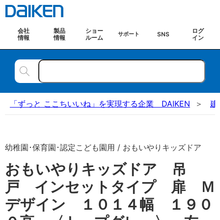
会社
製品
ショー
ログ
SNS
サポート
情報
情報
ルーム
イン
「ずっと ここちいいね」を実現する企業 DAIKEN
建
幼稚園･保育園･認定こども園用 / おもいやりキッズドア
おもいやりキッズドア 吊
戸 インセットタイプ 扉 Ｍ
デザイン １０１４幅 １９０