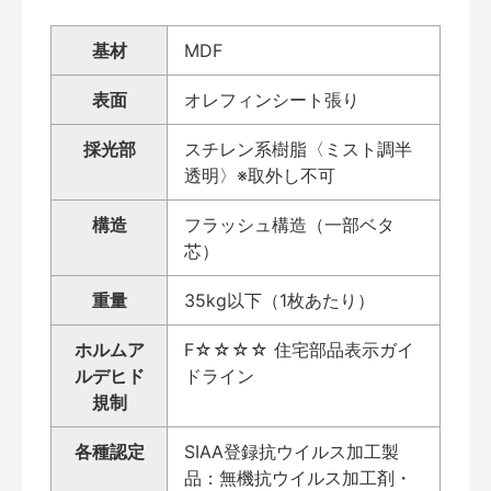
基材
MDF
表面
オレフィンシート張り
採光部
スチレン系樹脂〈ミスト調半
透明〉※取外し不可
構造
フラッシュ構造（一部ベタ
芯）
重量
35kg以下（1枚あたり）
ホルムア
F☆☆☆☆ 住宅部品表示ガイ
ルデヒド
ドライン
規制
各種認定
SIAA登録抗ウイルス加工製
品：無機抗ウイルス加工剤・