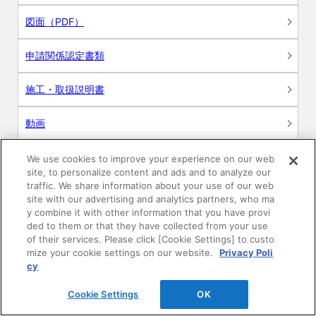
図面（PDF）
申請関係認定書類
施工・取扱説明書
動画
シミュレーションツール
We use cookies to improve your experience on our web
site, to personalize content and ads and to analyze our
24時間換気システム〈エアスマート〉
traffic. We share information about your use of our web
簡易設計見積ソフト
site with our advertising and analytics partners, who ma
y combine it with other information that you have provi
R&Dセンター環境測定・分析サービス
ded to them or that they have collected from your use
of their services. Please click [Cookie Settings] to custo
mize your cookie settings on our website.
Privacy Poli
商品マスター申し込み
cy
Cookie Settings
OK