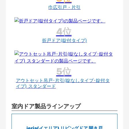
巾広引戸・片引
折戸ドア(錠付タイプ)
アウトセット吊戸･片引(錠なしタイプ･錠付タ
イプ) スタンダード
室内ドア製品ラインアップ
ieria(イエリア) リビングドア 開き戸