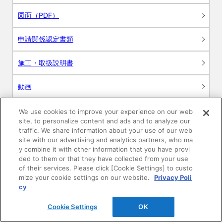
図面（PDF）
申請関係認定書類
施工・取扱説明書
動画
シミュレーションツール
We use cookies to improve your experience on our web
site, to personalize content and ads and to analyze our
24時間換気システム〈エアスマート〉
traffic. We share information about your use of our web
簡易設計見積ソフト
site with our advertising and analytics partners, who ma
y combine it with other information that you have provi
R&Dセンター環境測定・分析サービス
ded to them or that they have collected from your use
of their services. Please click [Cookie Settings] to custo
mize your cookie settings on our website.
Privacy Poli
商品マスター申し込み
cy
Cookie Settings
OK