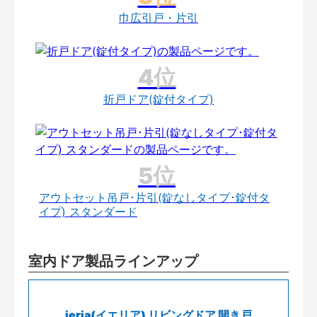
巾広引戸・片引
折戸ドア(錠付タイプ)
アウトセット吊戸･片引(錠なしタイプ･錠付タ
イプ) スタンダード
室内ドア製品ラインアップ
ieria(イエリア) リビングドア 開き戸