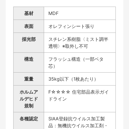
基材
MDF
表面
オレフィンシート張り
採光部
スチレン系樹脂〈ミスト調半
透明〉※取外し不可
構造
フラッシュ構造（一部ベタ
芯）
重量
35kg以下（1枚あたり）
ホルムア
F☆☆☆☆ 住宅部品表示ガイ
ルデヒド
ドライン
規制
各種認定
SIAA登録抗ウイルス加工製
品：無機抗ウイルス加工剤・