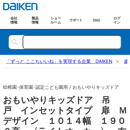
会社
製品
ショー
ログ
SNS
サポート
情報
情報
ルーム
イン
「ずっと ここちいいね」を実現する企業 DAIKEN
建
幼稚園･保育園･認定こども園用 / おもいやりキッズドア
おもいやりキッズドア 吊
戸 インセットタイプ 扉 Ｍ
デザイン １０１４幅 １９０