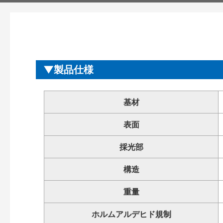
製品仕様
基材
表面
採光部
構造
重量
ホルムアルデヒド規制