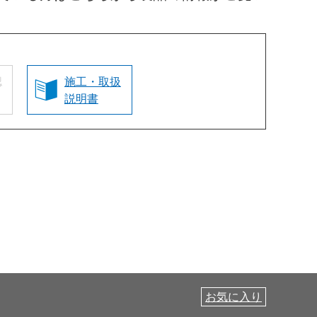
認
施工・取扱
説明書
お気に入り