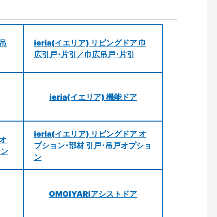
 吊
ieria(イエリア) リビングドア 巾
広引戸･片引／巾広吊戸･片引
ieria(イエリア) 機能ドア
ieria(イエリア) リビングドア オ
 オ
プション･部材 引戸･吊戸オプショ
ョン
ン
OMOIYARIアシストドア