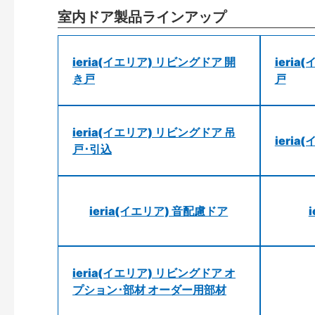
室内ドア製品ラインアップ
ieria(イエリア) リビングドア 開
ieri
き戸
戸
ieria(イエリア) リビングドア 吊
ieri
戸･引込
ieria(イエリア) 音配慮ドア
ieria(イエリア) リビングドア オ
プション･部材 オーダー用部材