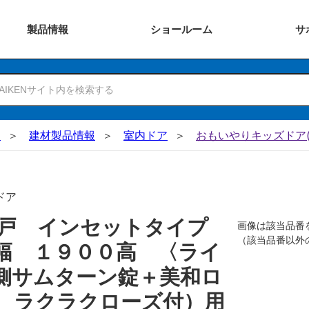
製品
情報
ショー
ルーム
サ
N
建材製品情報
室内ドア
おもいやりキッズドア(
ドア
吊戸 インセットタイプ
画像は該当品番
（該当品番以外
幅 １９００高 〈ライ
側サムターン錠＋美和ロ
 ラクラクローズ付）用