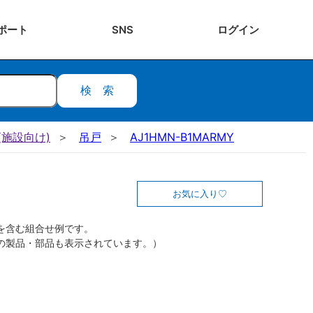
ポート
SNS
ログ
イン
検索
施設向け)
吊戸
AJ1HMN-B1MARMY
お気に入り
を含む組合せ例です。
の製品・部品も表示されています。）