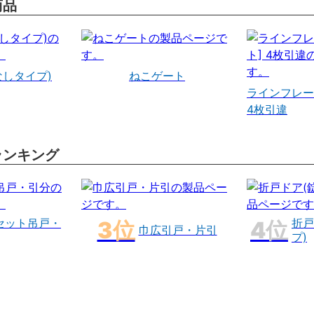
商品
なしタイプ)
ねこゲート
ラインフレー
4枚引違
ランキング
セット吊戸・
折戸
巾広引戸・片引
プ)