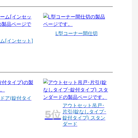
L型コーナー間仕切
ム[インセット]
ドア(錠付タイ
アウトセット吊戸･
片引(錠なしタイプ･
錠付タイプ) スタン
ダード