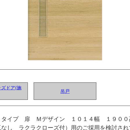
ズドア(施
吊戸
トタイプ 扉 Ｍデザイン １０１４幅 １９００
工なし ラクラクローズ付）用のご採用を検討され