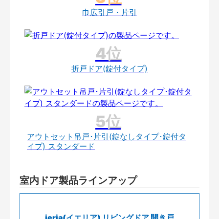
巾広引戸・片引
折戸ドア(錠付タイプ)
アウトセット吊戸･片引(錠なしタイプ･錠付タ
イプ) スタンダード
室内ドア製品ラインアップ
ieria(イエリア) リビングドア 開き戸