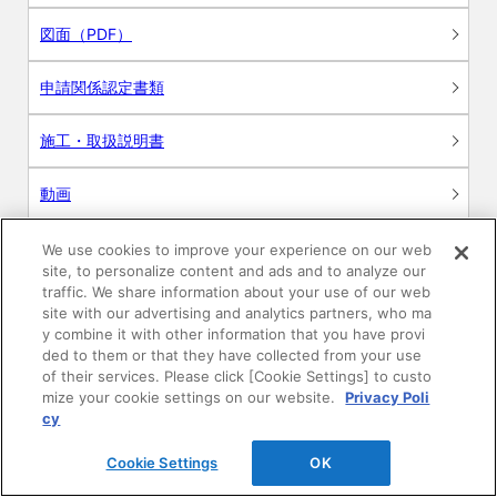
図面（PDF）
申請関係認定書類
施工・取扱説明書
動画
シミュレーションツール
We use cookies to improve your experience on our web
site, to personalize content and ads and to analyze our
24時間換気システム〈エアスマート〉
traffic. We share information about your use of our web
簡易設計見積ソフト
site with our advertising and analytics partners, who ma
y combine it with other information that you have provi
R&Dセンター環境測定・分析サービス
ded to them or that they have collected from your use
of their services. Please click [Cookie Settings] to custo
mize your cookie settings on our website.
Privacy Poli
商品マスター申し込み
cy
Cookie Settings
OK