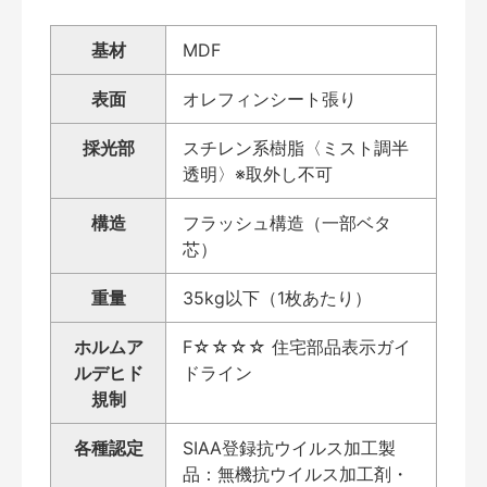
基材
MDF
表面
オレフィンシート張り
採光部
スチレン系樹脂〈ミスト調半
透明〉※取外し不可
構造
フラッシュ構造（一部ベタ
芯）
重量
35kg以下（1枚あたり）
ホルムア
F☆☆☆☆ 住宅部品表示ガイ
ルデヒド
ドライン
規制
各種認定
SIAA登録抗ウイルス加工製
品：無機抗ウイルス加工剤・