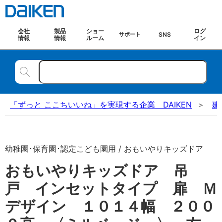
会社
製品
ショー
ログ
SNS
サポート
情報
情報
ルーム
イン
「ずっと ここちいいね」を実現する企業 DAIKEN
建
幼稚園･保育園･認定こども園用 / おもいやりキッズドア
おもいやりキッズドア 吊
戸 インセットタイプ 扉 Ｍ
デザイン １０１４幅 ２００