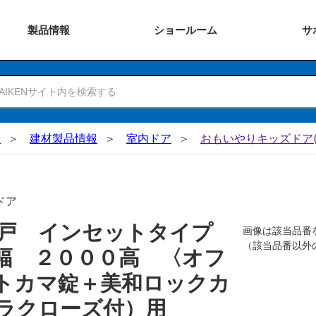
製品
情報
ショー
ルーム
サ
N
建材製品情報
室内ドア
おもいやりキッズドア(
ドア
吊戸 インセットタイプ
画像は該当品番
（該当品番以外
幅 ２０００高 〈オフ
トカマ錠＋美和ロックカ
ラクローズ付）用