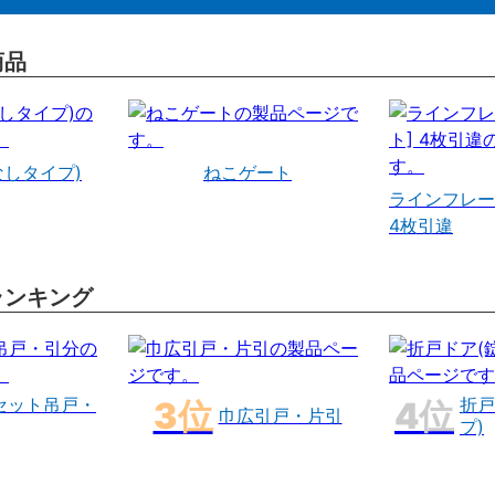
商品
なしタイプ)
ねこゲート
ラインフレー
4枚引違
ランキング
セット吊戸・
折戸
巾広引戸・片引
プ)