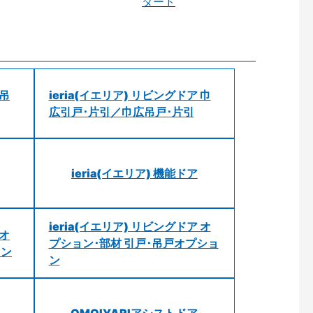
ダード
 吊
ieria(イエリア) リビングドア 巾
広引戸･片引／巾広吊戸･片引
ieria(イエリア) 機能ドア
ieria(イエリア) リビングドア オ
 オ
プション･部材 引戸･吊戸オプショ
ョン
ン
OMOIYARIアシストドア