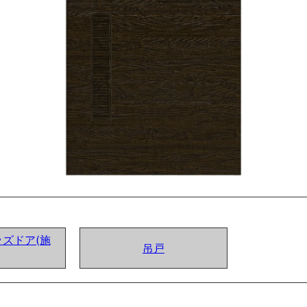
ズドア(施
吊戸