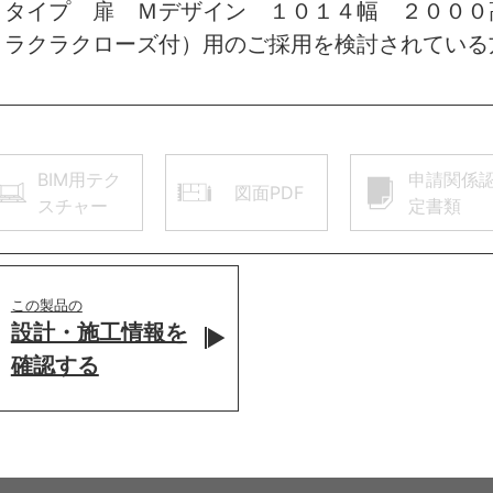
トタイプ 扉 Ｍデザイン １０１４幅 ２０００
 ラクラクローズ付）用のご採用を検討されている
BIM用テク
申請関係
図面PDF
スチャー
定書類
この製品の
設計・施工情報を
確認する