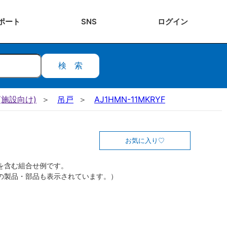
ポート
SNS
ログ
イン
検索
施設向け)
吊戸
AJ1HMN-11MKRYF
お気に入り
を含む組合せ例です。
の製品・部品も表示されています。）