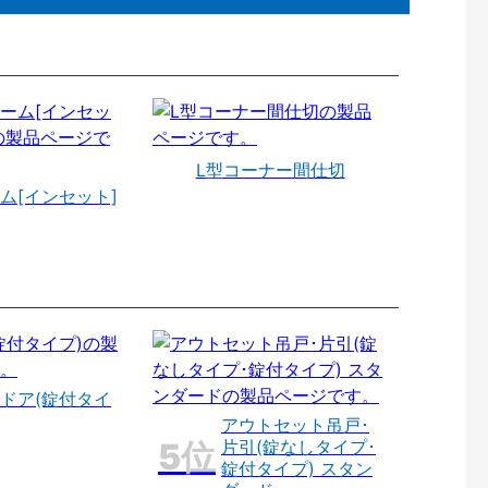
L型コーナー間仕切
ム[インセット]
ドア(錠付タイ
アウトセット吊戸･
片引(錠なしタイプ･
錠付タイプ) スタン