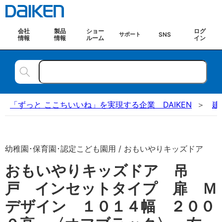
会社
製品
ショー
ログ
SNS
サポート
情報
情報
ルーム
イン
「ずっと ここちいいね」を実現する企業 DAIKEN
建
幼稚園･保育園･認定こども園用 / おもいやりキッズドア
おもいやりキッズドア 吊
戸 インセットタイプ 扉 Ｍ
デザイン １０１４幅 ２００