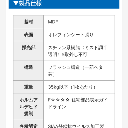
製品仕様
基材
MDF
表面
オレフィンシート張り
採光部
スチレン系樹脂〈ミスト調半
透明〉※取外し不可
構造
フラッシュ構造（一部ベタ
芯）
重量
35kg以下（1枚あたり）
ホルムア
F☆☆☆☆ 住宅部品表示ガイ
ルデヒド
ドライン
規制
各種認定
SIAA登録抗ウイルス加工製