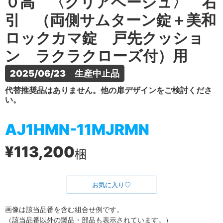
０高 〈クリアベージュ〉 右
引 （両側サムターン錠＋美和
ロックカマ錠 戸先クッショ
ン ラクラクローズ付）用
2025/06/23　生産中止品
代替推奨品はありません。他の扉デザインをご検討くださ
い。
AJ1HMN-11MJRMN
¥113,200
梱
お気に入り
画像は該当品番を含む組合せ例です。
（該当品番以外の製品・部品も表示されています。）