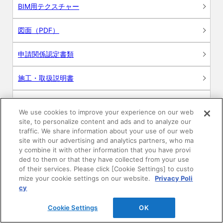
BIM用テクスチャー
図面（PDF）
申請関係認定書類
施工・取扱説明書
動画
We use cookies to improve your experience on our web
site, to personalize content and ads and to analyze our
シミュレーションツール
traffic. We share information about your use of our web
site with our advertising and analytics partners, who ma
24時間換気システム〈エアスマート〉
y combine it with other information that you have provi
簡易設計見積ソフト
ded to them or that they have collected from your use
of their services. Please click [Cookie Settings] to custo
R&Dセンター環境測定・分析サービス
mize your cookie settings on our website.
Privacy Poli
cy
商品マスター申し込み
Cookie Settings
OK