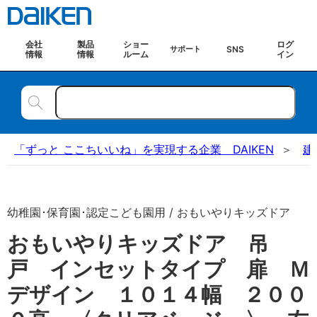
会社
製品
ショー
ログ
SNS
サポート
情報
情報
ルーム
イン
「ずっと ここちいいね」を実現する企業 DAIKEN
建
幼稚園･保育園･認定こども園用 / おもいやりキッズドア
おもいやりキッズドア 吊
戸 インセットタイプ 扉 Ｍ
デザイン １０１４幅 ２００