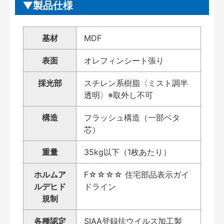
製品仕様
基材
MDF
表面
オレフィンシート張り
採光部
スチレン系樹脂〈ミスト調半
透明〉※取外し不可
構造
フラッシュ構造（一部ベタ
芯）
重量
35kg以下（1枚あたり）
ホルムア
F☆☆☆☆ 住宅部品表示ガイ
ルデヒド
ドライン
規制
各種認定
SIAA登録抗ウイルス加工製