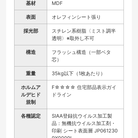
基材
MDF
表面
オレフィンシート張り
採光部
スチレン系樹脂〈ミスト調半
透明〉※取外し不可
構造
フラッシュ構造（一部ベタ
芯）
重量
35kg以下（1枚あたり）
ホルムア
F☆☆☆☆ 住宅部品表示ガイ
ルデヒド
ドライン
規制
各種認定
SIAA登録抗ウイルス加工製
品：無機抗ウイルス加工剤・
印刷 シート表面層 JP061230
9X0009L