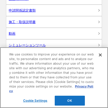
申請関係認定書類
施工・取扱説明書
動画
シミュレーションツール
We use cookies to improve your experience on our web
24時間換気システム〈エアスマート〉
簡易設計見積ソフト
site, to personalize content and ads and to analyze our
traffic. We share information about your use of our web
site with our advertising and analytics partners, who ma
R&Dセンター環境測定・分析サービス
y combine it with other information that you have provi
ded to them or that they have collected from your use
商品マスター申し込み
of their services. Please click [Cookie Settings] to custo
mize your cookie settings on our website.
Privacy Poli
cy
Cookie Settings
OK