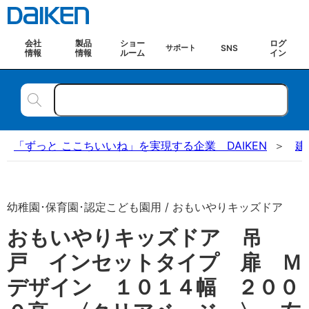
会社
製品
ショー
ログ
SNS
サポート
情報
情報
ルーム
イン
「ずっと ここちいいね」を実現する企業 DAIKEN
建
幼稚園･保育園･認定こども園用 / おもいやりキッズドア
おもいやりキッズドア 吊
戸 インセットタイプ 扉 Ｍ
デザイン １０１４幅 ２００