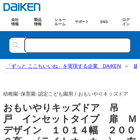
会社
製品
ショー
ログ
SNS
サポート
情報
情報
ルーム
イン
「ずっと ここちいいね」を実現する企業 DAIKEN
建
幼稚園･保育園･認定こども園用 / おもいやりキッズドア
おもいやりキッズドア 吊
戸 インセットタイプ 扉 Ｍ
デザイン １０１４幅 ２００