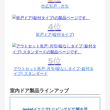
巾広引戸・片引
折戸ドア(錠付タイプ)
アウトセット吊戸･片引(錠なしタイプ･錠付タ
イプ) スタンダード
室内ドア製品ラインアップ
ieria(イエリア) リビングドア 開き戸