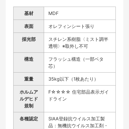
基材
MDF
表面
オレフィンシート張り
採光部
スチレン系樹脂〈ミスト調半
透明〉※取外し不可
構造
フラッシュ構造（一部ベタ
芯）
重量
35kg以下（1枚あたり）
ホルムア
F☆☆☆☆ 住宅部品表示ガイ
ルデヒド
ドライン
規制
各種認定
SIAA登録抗ウイルス加工製
品：無機抗ウイルス加工剤・