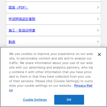
図面（PDF）
申請関係認定書類
施工・取扱説明書
動画
シミュレーションツール
We use cookies to improve your experience on our web
site, to personalize content and ads and to analyze our
24時間換気システム〈エアスマート〉
traffic. We share information about your use of our web
簡易設計見積ソフト
site with our advertising and analytics partners, who ma
y combine it with other information that you have provi
R&Dセンター環境測定・分析サービス
ded to them or that they have collected from your use
of their services. Please click [Cookie Settings] to custo
mize your cookie settings on our website.
Privacy Poli
商品マスター申し込み
cy
Cookie Settings
OK