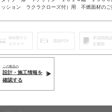
クッション ラクラクローズ付）用 不燃面材のご
BIM用テク
申請関係
図面PDF
スチャー
定書類
この製品の
設計・施工情報を
確認する