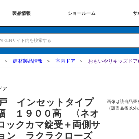
製品
情報
ショー
ルーム
サ
N
建材製品情報
室内ドア
おもいやりキッズドア(
ドア
吊戸 インセットタイプ
画像は該当品番
（該当品番以外
幅 １９００高 〈ネオ
ロックカマ錠受＋両側サ
ョン ラクラクローズ