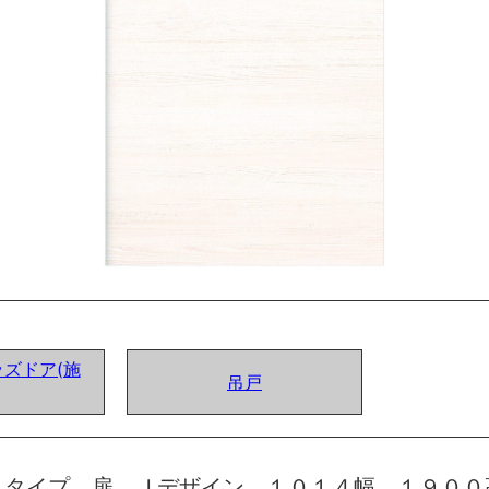
ズドア(施
吊戸
トタイプ 扉 Ｊデザイン １０１４幅 １９００