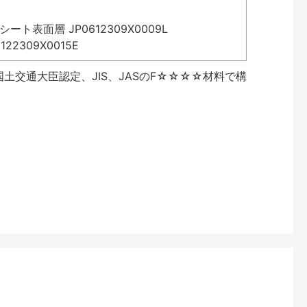
表面層 JP0612309X0009L
2309X0015E
土交通大臣認定、JIS、JASのF☆☆☆☆材料で構