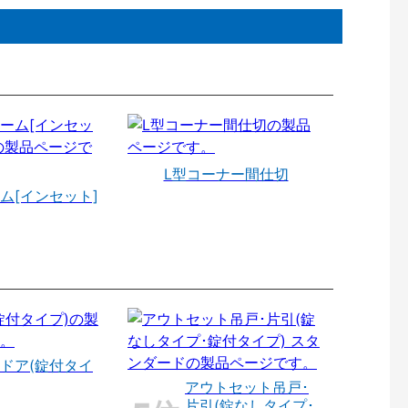
L型コーナー間仕切
ム[インセット]
ドア(錠付タイ
アウトセット吊戸･
片引(錠なしタイプ･