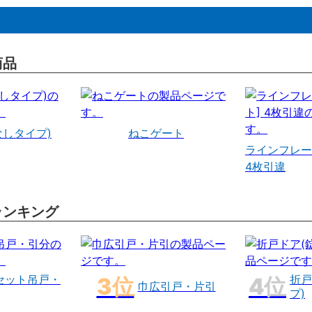
商品
なしタイプ)
ねこゲート
ラインフレー
4枚引違
ランキング
セット吊戸・
折戸
巾広引戸・片引
プ)