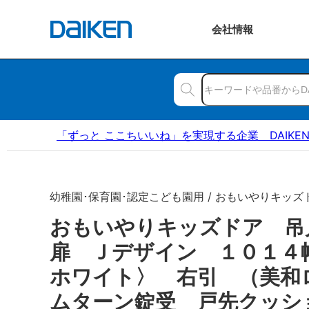
会社
情報
「ずっと ここちいいね」を実現する企業 DAIKE
幼稚園･保育園･認定こども園用 / おもいやりキッズ
おもいやりキッズドア 
扉 Ｊデザイン １０１４
ホワイト〉 右引 （美和
ムターン錠受 戸先クッシ