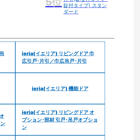
錠付タイプ) スタン
ダード
 吊
ieria(イエリア) リビングドア 巾
広引戸･片引／巾広吊戸･片引
ieria(イエリア) 機能ドア
ieria(イエリア) リビングドア オ
 オ
プション･部材 引戸･吊戸オプショ
ョン
ン