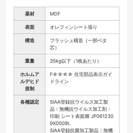
基材
MDF
表面
オレフィンシート張り
構造
フラッシュ構造（一部ベタ
芯）
重量
35kg以下（1枚あたり）
ホルムア
F☆☆☆☆ 住宅部品表示ガイ
ルデヒド
ドライン
規制
各種認定
SIAA登録抗ウイルス加工製
品：無機抗ウイルス加工剤・
印刷 シート表面層 JP061230
9X0009L
SIAA登録抗菌加工製品：無機