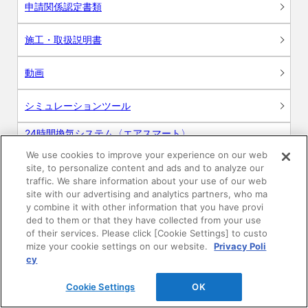
申請関係認定書類
施工・取扱説明書
動画
シミュレーションツール
24時間換気システム〈エアスマート〉
簡易設計見積ソフト
We use cookies to improve your experience on our web
site, to personalize content and ads and to analyze our
R&Dセンター環境測定・分析サービス
traffic. We share information about your use of our web
site with our advertising and analytics partners, who ma
商品マスター申し込み
y combine it with other information that you have provi
ded to them or that they have collected from your use
of their services. Please click [Cookie Settings] to custo
mize your cookie settings on our website.
Privacy Poli
cy
Cookie Settings
OK
電子公告
このWEBサイトについて