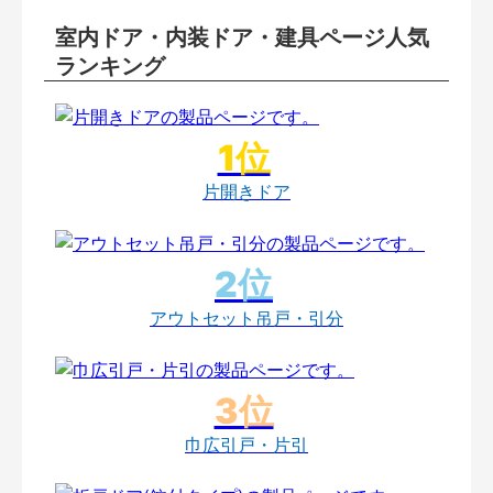
室内ドア・内装ドア・建具ページ人気
ランキング
片開きドア
アウトセット吊戸・引分
巾広引戸・片引