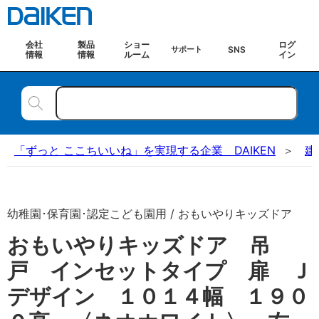
会社
製品
ショー
ログ
SNS
サポート
情報
情報
ルーム
イン
「ずっと ここちいいね」を実現する企業 DAIKEN
建
幼稚園･保育園･認定こども園用 / おもいやりキッズドア
おもいやりキッズドア 吊
戸 インセットタイプ 扉 Ｊ
デザイン １０１４幅 １９０