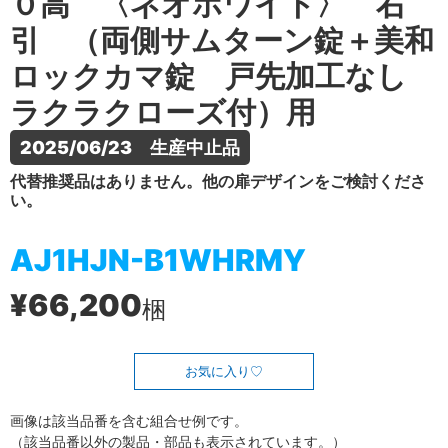
０高 〈ネオホワイト〉 右
引 （両側サムターン錠＋美和
ロックカマ錠 戸先加工なし
ラクラクローズ付）用
2025/06/23　生産中止品
代替推奨品はありません。他の扉デザインをご検討くださ
い。
AJ1HJN-B1WHRMY
¥66,200
梱
お気に入り
画像は該当品番を含む組合せ例です。
（該当品番以外の製品・部品も表示されています。）