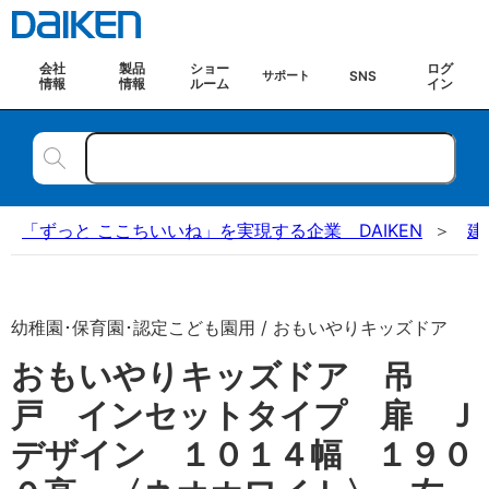
会社
製品
ショー
ログ
SNS
サポート
情報
情報
ルーム
イン
「ずっと ここちいいね」を実現する企業 DAIKEN
建
幼稚園･保育園･認定こども園用 / おもいやりキッズドア
おもいやりキッズドア 吊
戸 インセットタイプ 扉 Ｊ
デザイン １０１４幅 １９０