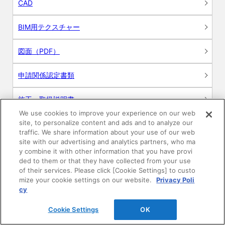
CAD
BIM用テクスチャー
図面（PDF）
申請関係認定書類
施工・取扱説明書
We use cookies to improve your experience on our web
site, to personalize content and ads and to analyze our
動画
traffic. We share information about your use of our web
site with our advertising and analytics partners, who ma
シミュレーションツール
y combine it with other information that you have provi
ded to them or that they have collected from your use
24時間換気システム〈エアスマート〉
of their services. Please click [Cookie Settings] to custo
簡易設計見積ソフト
mize your cookie settings on our website.
Privacy Poli
cy
R&Dセンター環境測定・分析サービス
Cookie Settings
OK
商品マスター申し込み