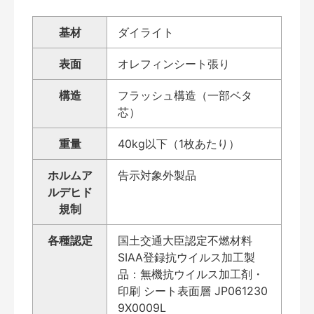
基材
ダイライト
表面
オレフィンシート張り
構造
フラッシュ構造（一部ベタ
芯）
重量
40kg以下（1枚あたり）
ホルムア
告示対象外製品
ルデヒド
規制
各種認定
国土交通大臣認定不燃材料
SIAA登録抗ウイルス加工製
品：無機抗ウイルス加工剤・
印刷 シート表面層 JP061230
9X0009L