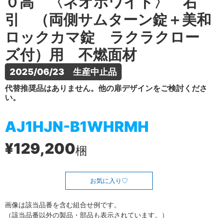
０高 〈ネオホワイト〉 右
引 （両側サムターン錠＋美和
ロックカマ錠 ラクラクロー
ズ付）用 不燃面材
2025/06/23　生産中止品
代替推奨品はありません。他の扉デザインをご検討くださ
い。
AJ1HJN-B1WHRMH
¥129,200
梱
お気に入り
画像は該当品番を含む組合せ例です。
（該当品番以外の製品・部品も表示されています。）