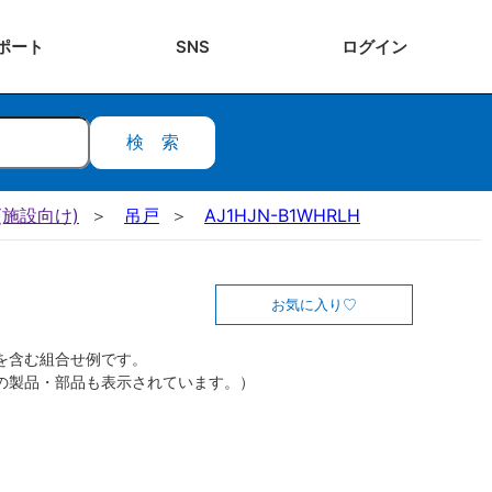
ポート
SNS
ログ
イン
検索
施設向け)
吊戸
AJ1HJN-B1WHRLH
お気に入り
を含む組合せ例です。
の製品・部品も表示されています。）