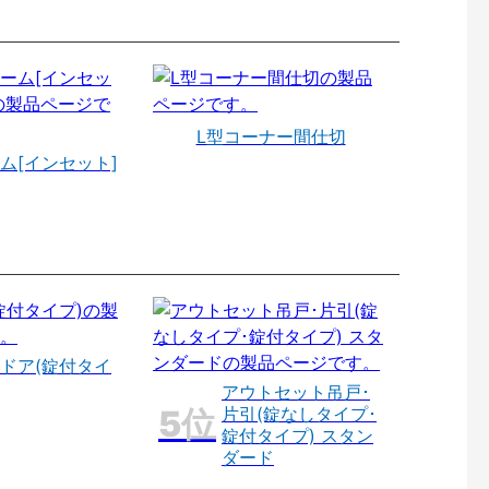
L型コーナー間仕切
ム[インセット]
ドア(錠付タイ
アウトセット吊戸･
片引(錠なしタイプ･
錠付タイプ) スタン
ダード