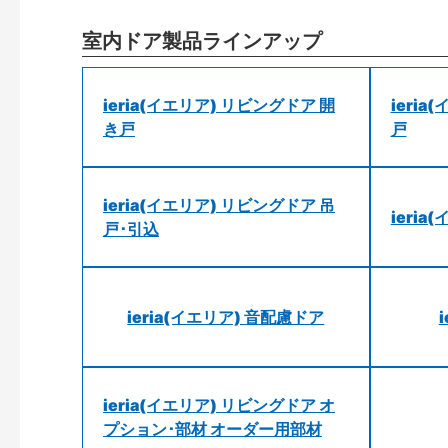
室内ドア製品ラインアップ
ieria(イエリア) リビングドア 開
ieri
き戸
戸
ieria(イエリア) リビングドア 吊
ieri
戸･引込
ieria(イエリア) 音配慮ドア
ieria(イエリア) リビングドア オ
プション･部材 オーダー用部材