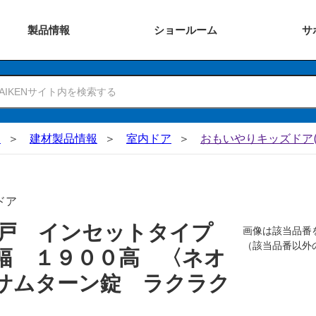
製品
情報
ショー
ルーム
サ
N
建材製品情報
室内ドア
おもいやりキッズドア(
ドア
吊戸 インセットタイプ
画像は該当品番
（該当品番以外
幅 １９００高 〈ネオ
サムターン錠 ラクラク