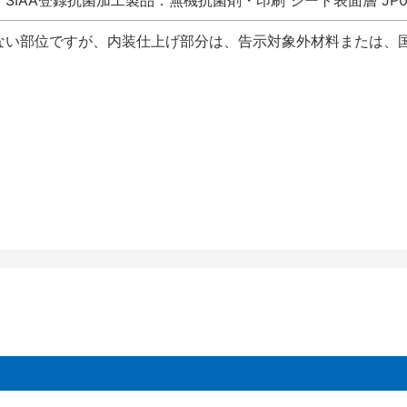
SIAA登録抗菌加工製品：無機抗菌剤・印刷 シート表面層 JP012
ない部位ですが、内装仕上げ部分は、告示対象外材料または、国