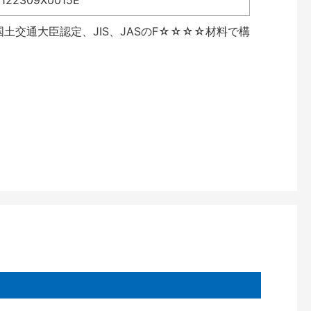
2309X0015E
土交通大臣認定、JIS、JASのF☆☆☆☆材料で構