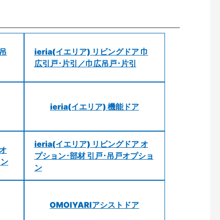
 吊
ieria(イエリア) リビングドア 巾
広引戸･片引／巾広吊戸･片引
ieria(イエリア) 機能ドア
ieria(イエリア) リビングドア オ
 オ
プション･部材 引戸･吊戸オプショ
ョン
ン
OMOIYARIアシストドア