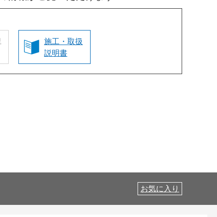
認
施工・取扱
説明書
お気に入り