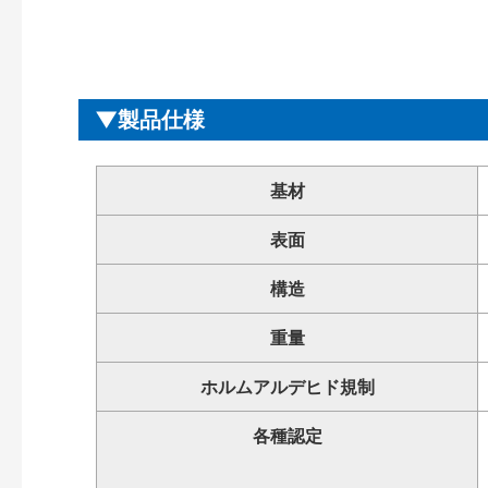
製品仕様
基材
表面
構造
重量
ホルムアルデヒド規制
各種認定