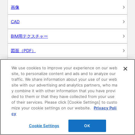
画像
CAD
BIM用テクスチャー
図面（PDF）
申請関係認定書類
We use cookies to improve your experience on our web
site, to personalize content and ads and to analyze our
traffic. We share information about your use of our web
施工・取扱説明書
site with our advertising and analytics partners, who ma
y combine it with other information that you have provi
動画
ded to them or that they have collected from your use
of their services. Please click [Cookie Settings] to custo
mize your cookie settings on our website.
Privacy Poli
シミュレーションツール
cy
24時間換気システム〈エアスマート〉
簡易設計見積ソフト
Cookie Settings
OK