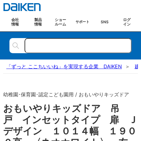
会社
製品
ショー
ログ
SNS
サポート
情報
情報
ルーム
イン
「ずっと ここちいいね」を実現する企業 DAIKEN
建
幼稚園･保育園･認定こども園用 / おもいやりキッズドア
おもいやりキッズドア 吊
戸 インセットタイプ 扉 Ｊ
デザイン １０１４幅 １９０