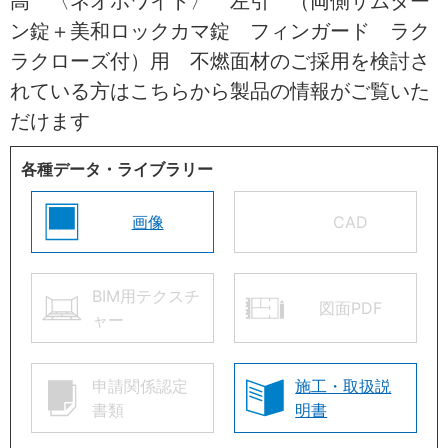
高 〈ネオホワイト〉 左引 （両側サムター
ン錠＋美和ロックカマ錠 フィンガード ラク
ラクローズ付）用 不燃面材のご採用を検討さ
れている方はこちらから製品の情報がご覧いた
だけます
各種データ・ライブラリー
画像
CAD
BIM用テクスチ
図面PDF
ャー
申請関係認定
施工・取扱説
書類
明書