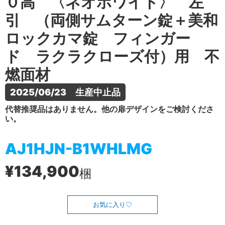
０高 〈ネオホワイト〉 左
引 （両側サムターン錠＋美和
ロックカマ錠 フィンガー
ド ラクラクローズ付）用 不
燃面材
2025/06/23　生産中止品
代替推奨品はありません。他の扉デザインをご検討くださ
い。
AJ1HJN-B1WHLMG
¥134,900
梱
お気に入り