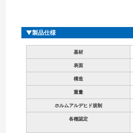
製品仕様
基材
表面
構造
重量
ホルムアルデヒド規制
各種認定