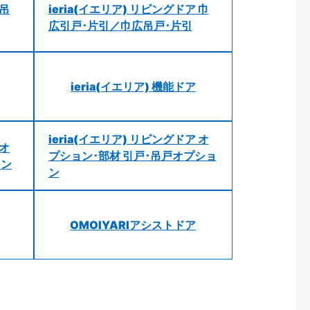
 吊
ieria(イエリア) リビングドア 巾
広引戸･片引／巾広吊戸･片引
ieria(イエリア) 機能ドア
ieria(イエリア) リビングドア オ
 オ
プション･部材 引戸･吊戸オプショ
ョン
ン
OMOIYARIアシストドア