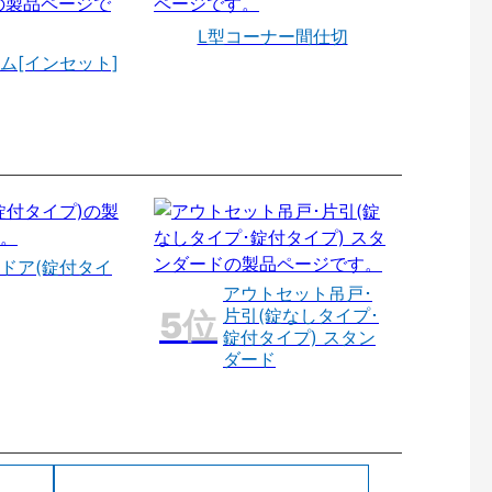
L型コーナー間仕切
ム[インセット]
ドア(錠付タイ
アウトセット吊戸･
片引(錠なしタイプ･
錠付タイプ) スタン
ダード