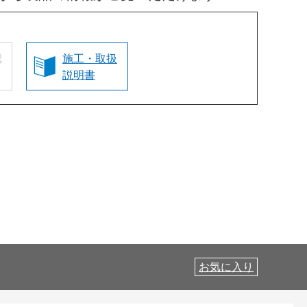
認
施工・取扱
説明書
お気に入り