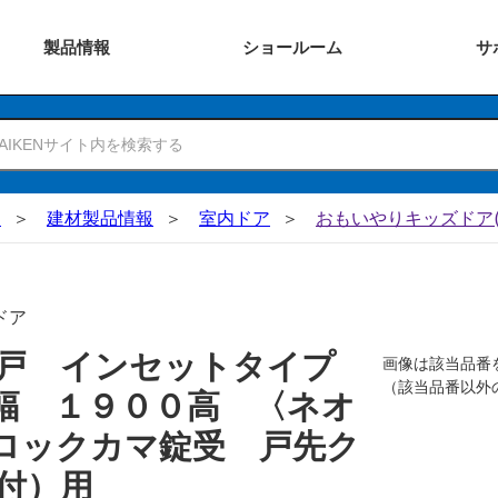
製品
情報
ショー
ルーム
サ
N
建材製品情報
室内ドア
おもいやりキッズドア(
ドア
吊戸 インセットタイプ
画像は該当品番
（該当品番以外
幅 １９００高 〈ネオ
ロックカマ錠受 戸先ク
付）用