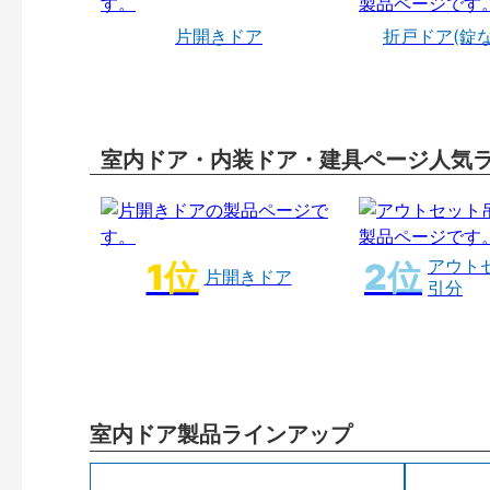
片開きドア
折戸ドア(錠
室内ドア・内装ドア・建具ページ人気
アウト
片開きドア
引分
室内ドア製品ラインアップ