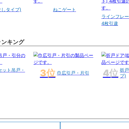
なしタイプ)
ねこゲート
ラインフレー
4枚引違
ランキング
セット吊戸・
折戸
巾広引戸・片引
プ)