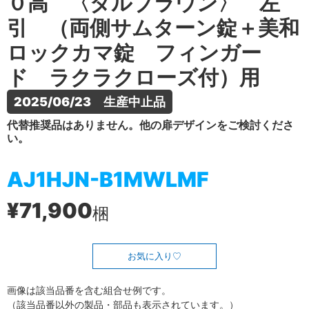
０高 〈ダルブラウン〉 左
引 （両側サムターン錠＋美和
ロックカマ錠 フィンガー
ド ラクラクローズ付）用
2025/06/23　生産中止品
代替推奨品はありません。他の扉デザインをご検討くださ
い。
AJ1HJN-B1MWLMF
¥71,900
梱
お気に入り
画像は該当品番を含む組合せ例です。
（該当品番以外の製品・部品も表示されています。）