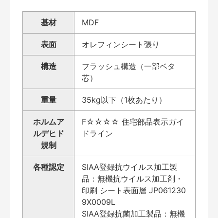
基材
MDF
表面
オレフィンシート張り
構造
フラッシュ構造（一部ベタ
芯）
重量
35kg以下（1枚あたり）
ホルムア
F☆☆☆☆ 住宅部品表示ガイ
ルデヒド
ドライン
規制
各種認定
SIAA登録抗ウイルス加工製
品：無機抗ウイルス加工剤・
印刷 シート表面層 JP061230
9X0009L
SIAA登録抗菌加工製品：無機