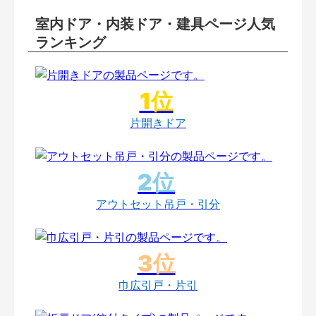
室内ドア・内装ドア・建具ページ人気
ランキング
片開きドア
アウトセット吊戸・引分
巾広引戸・片引