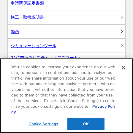
申請関係認定書類
施工・取扱説明書
動画
シミュレーションツール
24時間換気システム〈エアスマート〉
簡易設計見積ソフト
We use cookies to improve your experience on our web
site, to personalize content and ads and to analyze our
R&Dセンター環境測定・分析サービス
traffic. We share information about your use of our web
site with our advertising and analytics partners, who ma
商品マスター申し込み
y combine it with other information that you have provi
ded to them or that they have collected from your use
of their services. Please click [Cookie Settings] to custo
mize your cookie settings on our website.
Privacy Poli
cy
Cookie Settings
OK
電子公告
このWEBサイトについて