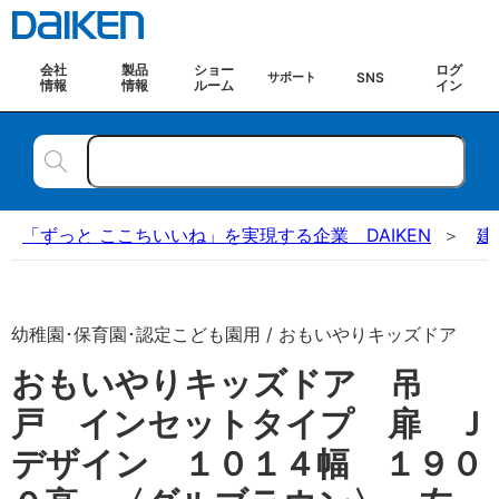
会社
製品
ショー
ログ
SNS
サポート
情報
情報
ルーム
イン
「ずっと ここちいいね」を実現する企業 DAIKEN
建
幼稚園･保育園･認定こども園用 / おもいやりキッズドア
おもいやりキッズドア 吊
戸 インセットタイプ 扉 Ｊ
デザイン １０１４幅 １９０