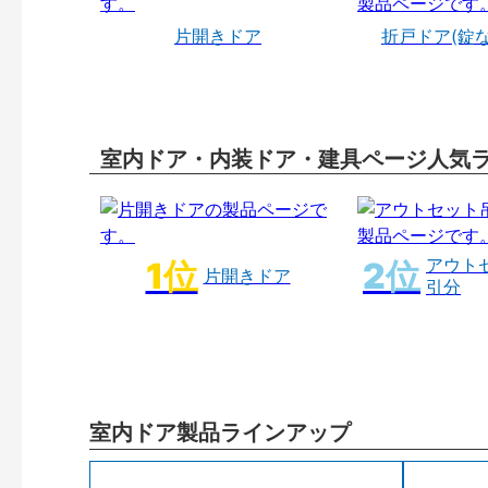
片開きドア
折戸ドア(錠
室内ドア・内装ドア・建具ページ人気
アウト
片開きドア
引分
室内ドア製品ラインアップ