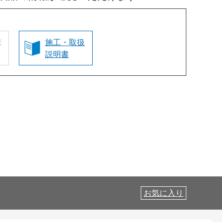
認
施工・取扱
説明書
お気に入り