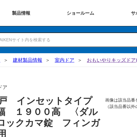
製品
情報
ショー
ルーム
サ
N
建材製品情報
室内ドア
おもいやりキッズドア(
ドア
吊戸 インセットタイプ
画像は該当品番
（該当品番以外
幅 １９００高 〈ダル
ロックカマ錠 フィンガ
用