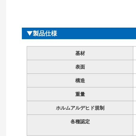
製品仕様
基材
表面
構造
重量
ホルムアルデヒド規制
各種認定