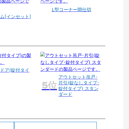
L型コーナー間仕切
ム[インセット]
ドア(錠付タイ
アウトセット吊戸･
片引(錠なしタイプ･
錠付タイプ) スタン
ダード