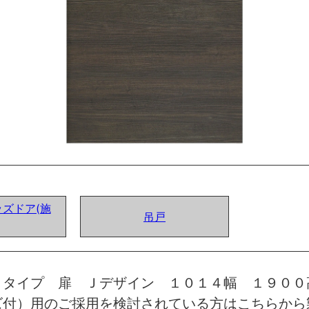
ズドア(施
吊戸
トタイプ 扉 Ｊデザイン １０１４幅 １９００
ズ付）用のご採用を検討されている方はこちらから