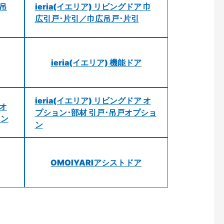
 吊
ieria(イエリア) リビングドア 巾
広引戸･片引／巾広吊戸･片引
ieria(イエリア) 機能ドア
ieria(イエリア) リビングドア オ
 オ
プション･部材 引戸･吊戸オプショ
ョン
ン
OMOIYARIアシストドア