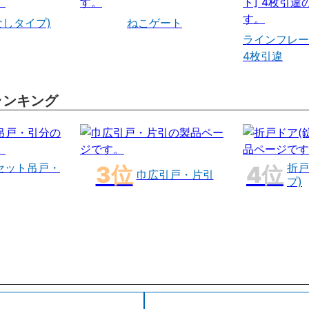
なしタイプ)
ねこゲート
ラインフレー
4枚引違
ランキング
セット吊戸・
折戸
巾広引戸・片引
プ)