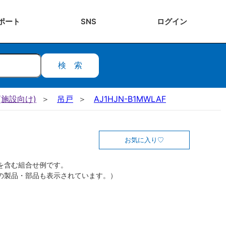
ポート
SNS
ログ
イン
検索
施設向け)
吊戸
AJ1HJN-B1MWLAF
お気に入り
を含む組合せ例です。
の製品・部品も表示されています。）