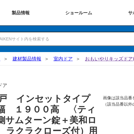
製品
情報
ショー
ルーム
サ
N
建材製品情報
室内ドア
おもいやりキッズドア(
ドア
吊戸 インセットタイプ
画像は該当品番
（該当品番以外
幅 １９００高 〈ティ
側サムターン錠＋美和ロ
 ラクラクローズ付）用