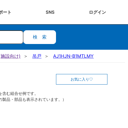
ポート
SNS
ログ
イン
検索
施設向け)
吊戸
AJ1HJN-B1MTLMY
お気に入り
を含む組合せ例です。
の製品・部品も表示されています。）