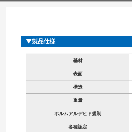
製品仕様
基材
表面
構造
重量
ホルムアルデヒド規制
各種認定