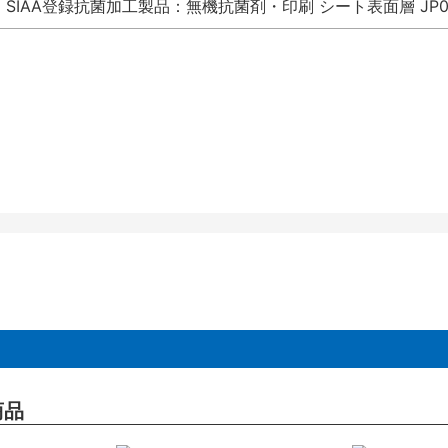
SIAA登録抗菌加工製品：無機抗菌剤・印刷 シート表面層 JP012
商品