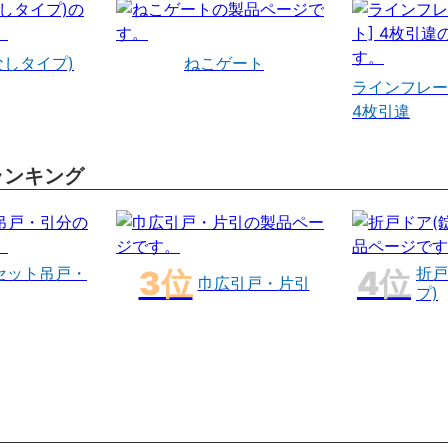
なしタイプ)
ねこゲート
ラインフレー
4枚引違
ランキング
セット吊戸・
折戸
巾広引戸・片引
プ)