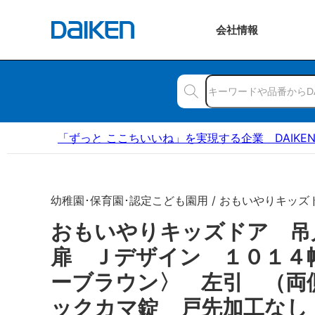
会社
情報
「ずっと ここちいいね」を実現する企業 DAIKE
幼稚園･保育園･認定こども園用 / おもいやりキッズ
おもいやりキッズドア 
扉 Ｊデザイン １０１４
ーブラウン〉 左引 （両
ックカマ錠 戸先加工なし