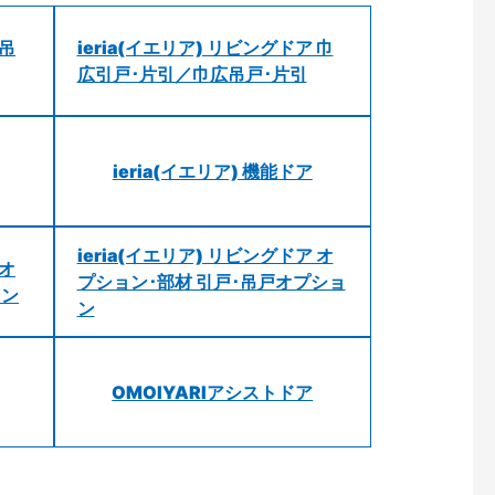
 吊
ieria(イエリア) リビングドア 巾
広引戸･片引／巾広吊戸･片引
ieria(イエリア) 機能ドア
ieria(イエリア) リビングドア オ
 オ
プション･部材 引戸･吊戸オプショ
ョン
ン
OMOIYARIアシストドア