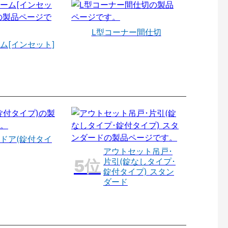
L型コーナー間仕切
ム[インセット]
ドア(錠付タイ
アウトセット吊戸･
片引(錠なしタイプ･
錠付タイプ) スタン
ダード