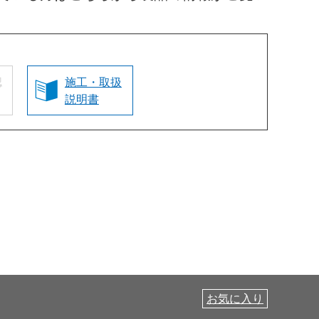
認
施工・取扱
説明書
お気に入り