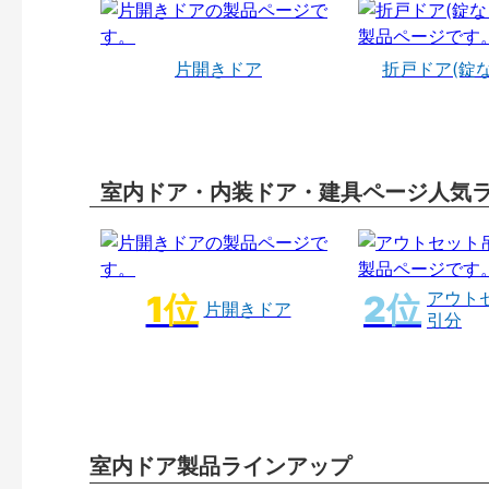
片開きドア
折戸ドア(錠
室内ドア・内装ドア・建具ページ人気
アウト
片開きドア
引分
室内ドア製品ラインアップ