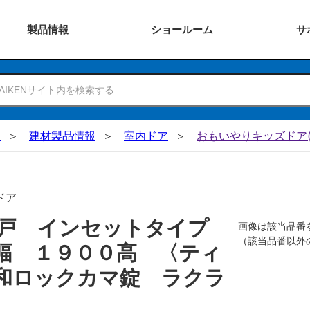
製品
情報
ショー
ルーム
サ
N
建材製品情報
室内ドア
おもいやりキッズドア(
ドア
吊戸 インセットタイプ
画像は該当品番
（該当品番以外
幅 １９００高 〈ティ
和ロックカマ錠 ラクラ