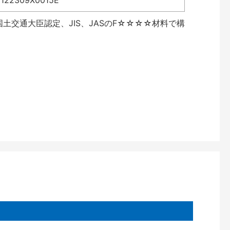
2309X0015E
土交通大臣認定、JIS、JASのF☆☆☆☆材料で構