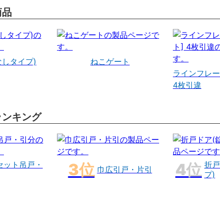
商品
なしタイプ)
ねこゲート
ラインフレー
4枚引違
ランキング
セット吊戸・
折戸
巾広引戸・片引
プ)