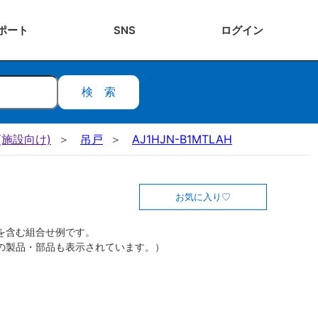
ポート
SNS
ログ
イン
検索
施設向け)
吊戸
AJ1HJN-B1MTLAH
お気に入り
を含む組合せ例です。
の製品・部品も表示されています。）