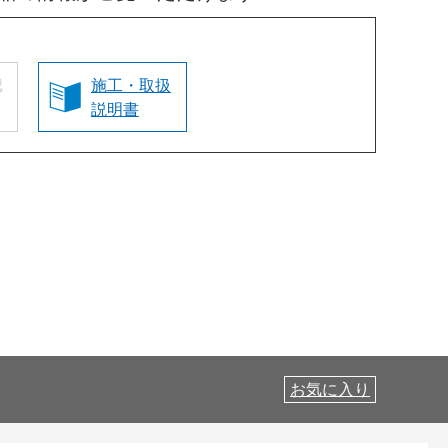
認
施工・取扱
説明書
お気に入り