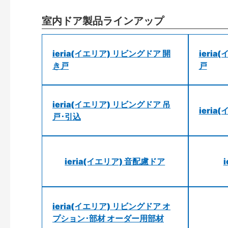
室内ドア製品ラインアップ
ieria(イエリア) リビングドア 開
ieri
き戸
戸
ieria(イエリア) リビングドア 吊
ieri
戸･引込
ieria(イエリア) 音配慮ドア
ieria(イエリア) リビングドア オ
プション･部材 オーダー用部材