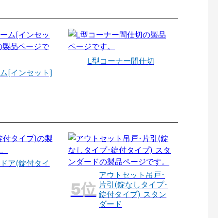
L型コーナー間仕切
ム[インセット]
ドア(錠付タイ
アウトセット吊戸･
片引(錠なしタイプ･
錠付タイプ) スタン
ダード