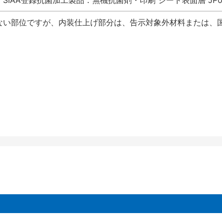
SIAA登録抗菌加工製品：無機抗菌剤・印刷 シート表面層 JP012
ない部位ですが、内装仕上げ部分は、告示対象外材料または、国