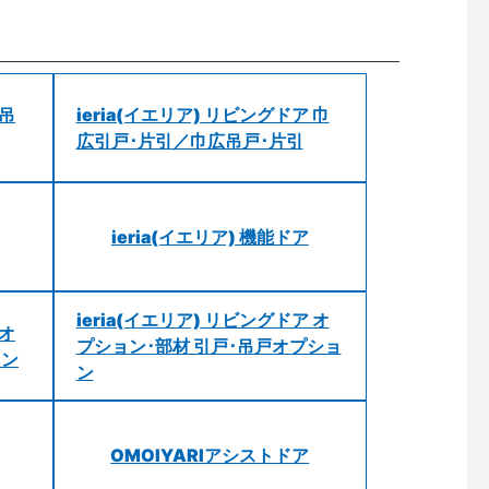
 吊
ieria(イエリア) リビングドア 巾
広引戸･片引／巾広吊戸･片引
ieria(イエリア) 機能ドア
ieria(イエリア) リビングドア オ
 オ
プション･部材 引戸･吊戸オプショ
ョン
ン
OMOIYARIアシストドア