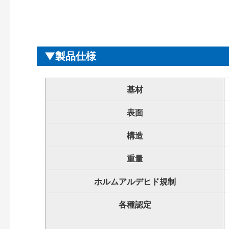
製品仕様
基材
表面
構造
重量
ホルムアルデヒド規制
各種認定