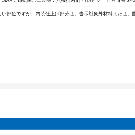
SIAA登録抗菌加工製品：無機抗菌剤・印刷 シート表面層 JP012
ない部位ですが、内装仕上げ部分は、告示対象外材料または、国