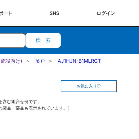
ポート
SNS
ログ
イン
検索
施設向け)
吊戸
AJ1HJN-B1MLRGT
お気に入り
を含む組合せ例です。
の製品・部品も表示されています。）