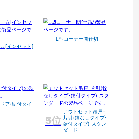
L型コーナー間仕切
ム[インセット]
ドア(錠付タイ
アウトセット吊戸･
片引(錠なしタイプ･
錠付タイプ) スタン
ダード