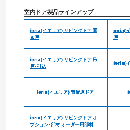
室内ドア製品ラインアップ
ieria(イエリア) リビングドア 開
ieri
き戸
戸
ieria(イエリア) リビングドア 吊
ieri
戸･引込
ieria(イエリア) 音配慮ドア
ieria(イエリア) リビングドア オ
プション･部材 オーダー用部材