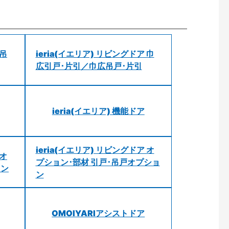
 吊
ieria(イエリア) リビングドア 巾
広引戸･片引／巾広吊戸･片引
ieria(イエリア) 機能ドア
ieria(イエリア) リビングドア オ
 オ
プション･部材 引戸･吊戸オプショ
ョン
ン
OMOIYARIアシストドア