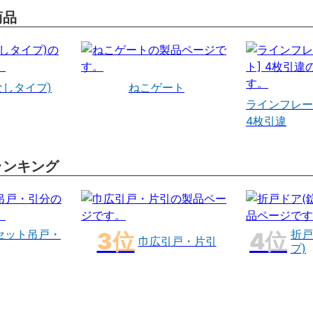
商品
なしタイプ)
ねこゲート
ラインフレー
4枚引違
ランキング
セット吊戸・
折戸
巾広引戸・片引
プ)