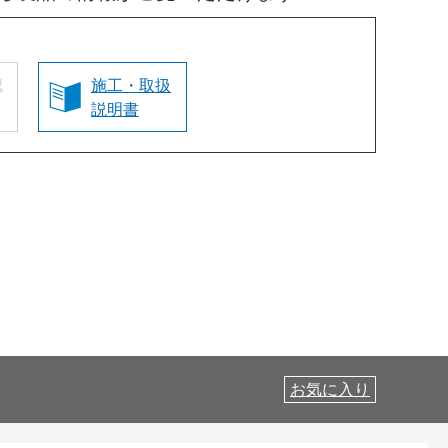
認
施工・取扱
説明書
お気に入り