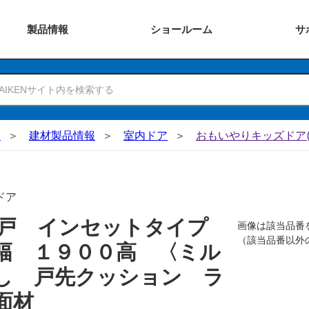
製品
情報
ショー
ルーム
サ
N
建材製品情報
室内ドア
おもいやりキッズドア(
ドア
吊戸 インセットタイプ
画像は該当品番
（該当品番以外
幅 １９００高 〈ミル
し 戸先クッション ラ
面材