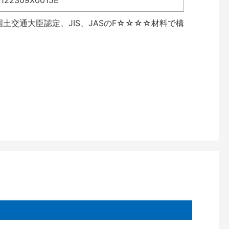
2309X0015E
土交通大臣認定、JIS、JASのF☆☆☆☆材料で構