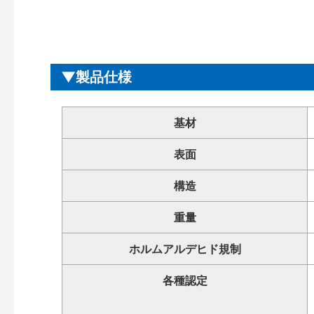
製品仕様
基材
表面
構造
重量
ホルムアルデヒド規制
各種認定