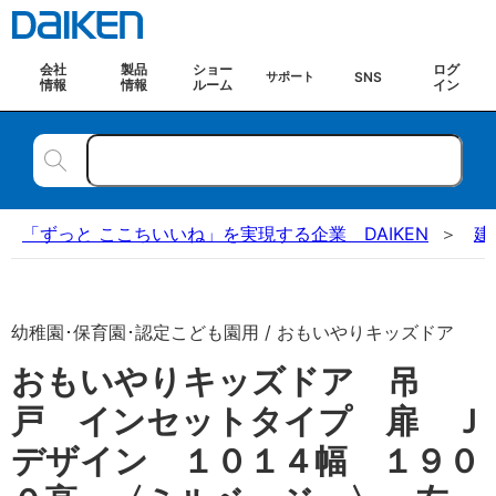
会社
製品
ショー
ログ
SNS
サポート
情報
情報
ルーム
イン
「ずっと ここちいいね」を実現する企業 DAIKEN
建
幼稚園･保育園･認定こども園用 / おもいやりキッズドア
おもいやりキッズドア 吊
戸 インセットタイプ 扉 Ｊ
デザイン １０１４幅 １９０