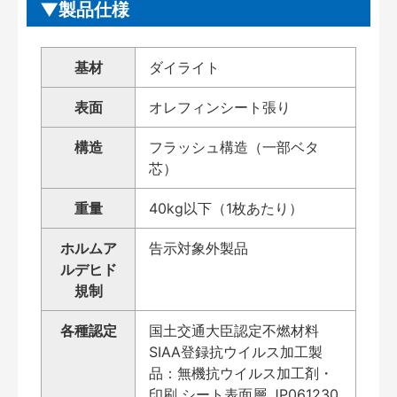
製品仕様
基材
ダイライト
表面
オレフィンシート張り
構造
フラッシュ構造（一部ベタ
芯）
重量
40kg以下（1枚あたり）
ホルムア
告示対象外製品
ルデヒド
規制
各種認定
国土交通大臣認定不燃材料
SIAA登録抗ウイルス加工製
品：無機抗ウイルス加工剤・
印刷 シート表面層 JP061230