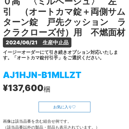
０高 〈ミルベージュ〉 左
引 （オートカマ錠＋両側サム
ターン錠 戸先クッション ラ
クラクローズ付）用 不燃面材
2024/06/21　生産中止品
イージーオーダーにて引き続きオプション対応いたしま
す。「オートカマ錠付引手」をご選択ください。
AJ1HJN-B1MLLZT
¥137,600
梱
お気に入り
画像は該当品番を含む組合せ例です。
（該当品番以外の製品・部品も表示されています。）