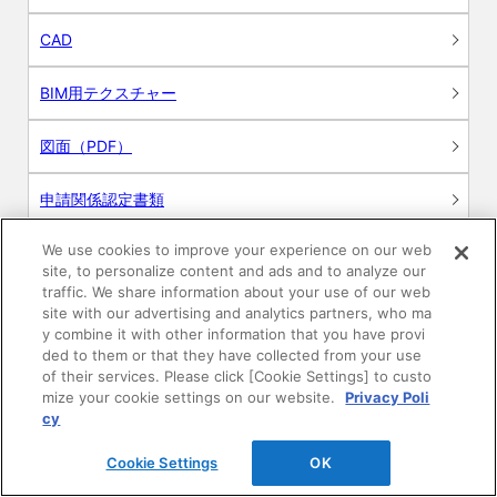
CAD
BIM用テクスチャー
図面（PDF）
申請関係認定書類
We use cookies to improve your experience on our web
施工・取扱説明書
site, to personalize content and ads and to analyze our
traffic. We share information about your use of our web
動画
site with our advertising and analytics partners, who ma
y combine it with other information that you have provi
ded to them or that they have collected from your use
シミュレーションツール
of their services. Please click [Cookie Settings] to custo
mize your cookie settings on our website.
Privacy Poli
24時間換気システム〈エアスマート〉
cy
簡易設計見積ソフト
Cookie Settings
OK
R&Dセンター環境測定・分析サービス