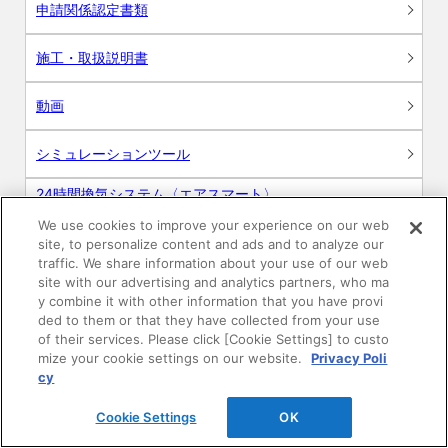
申請関係認定書類
施工・取扱説明書
動画
シミュレーションツール
24時間換気システム〈エアスマート〉
簡易設計見積ソフト
We use cookies to improve your experience on our web
site, to personalize content and ads and to analyze our
R&Dセンター環境測定・分析サービス
traffic. We share information about your use of our web
site with our advertising and analytics partners, who ma
商品マスター申し込み
y combine it with other information that you have provi
ded to them or that they have collected from your use
of their services. Please click [Cookie Settings] to custo
mize your cookie settings on our website.
Privacy Poli
cy
Cookie Settings
OK
電子公告
このWEBサイトについて