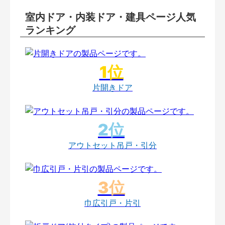
室内ドア・内装ドア・建具ページ人気
ランキング
片開きドア
アウトセット吊戸・引分
巾広引戸・片引