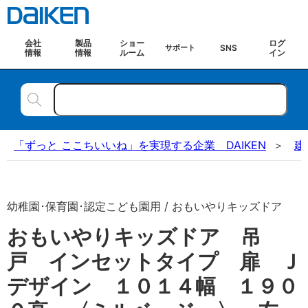
会社
製品
ショー
ログ
SNS
サポート
情報
情報
ルーム
イン
「ずっと ここちいいね」を実現する企業 DAIKEN
建
幼稚園･保育園･認定こども園用 / おもいやりキッズドア
おもいやりキッズドア 吊
戸 インセットタイプ 扉 Ｊ
デザイン １０１４幅 １９０