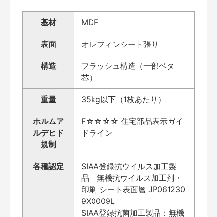
基材
MDF
表面
オレフィンシート張り
構造
フラッシュ構造（一部ベタ
芯）
重量
35kg以下（1枚あたり）
ホルムア
F☆☆☆☆ 住宅部品表示ガイ
ルデヒド
ドライン
規制
各種認定
SIAA登録抗ウイルス加工製
品：無機抗ウイルス加工剤・
印刷 シート表面層 JP061230
9X0009L
SIAA登録抗菌加工製品：無機