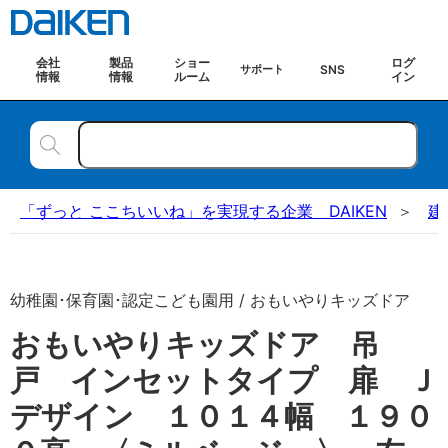
会社
製品
ショー
ログ
SNS
サポート
情報
情報
ルーム
イン
「ずっと ここちいいね」を実現する企業 DAIKEN
建
幼稚園･保育園･認定こども園用 / おもいやりキッズドア
おもいやりキッズドア 吊
戸 インセットタイプ 扉 Ｊ
デザイン １０１４幅 １９０