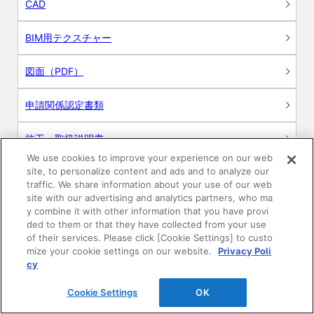
CAD
BIM用テクスチャー
図面（PDF）
申請関係認定書類
施工・取扱説明書
We use cookies to improve your experience on our web
site, to personalize content and ads and to analyze our
動画
traffic. We share information about your use of our web
site with our advertising and analytics partners, who ma
シミュレーションツール
y combine it with other information that you have provi
ded to them or that they have collected from your use
24時間換気システム〈エアスマート〉
of their services. Please click [Cookie Settings] to custo
簡易設計見積ソフト
mize your cookie settings on our website.
Privacy Poli
cy
R&Dセンター環境測定・分析サービス
Cookie Settings
OK
商品マスター申し込み