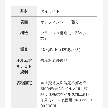
基材
ダイライト
表面
オレフィンシート張り
構造
フラッシュ構造（一部ベタ
芯）
重量
40kg以下（1枚あたり）
ホルムア
告示対象外製品
ルデヒド
規制
各種認定
国土交通大臣認定不燃材料
SIAA登録抗ウイルス加工製
品：無機抗ウイルス加工剤・
印刷 シート表面層 JP061230
9X0009L