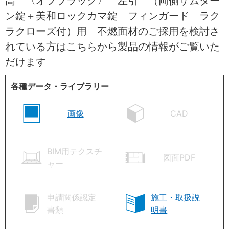
高 〈オフブラック〉 左引 （両側サムター
ン錠＋美和ロックカマ錠 フィンガード ラク
ラクローズ付）用 不燃面材のご採用を検討さ
れている方はこちらから製品の情報がご覧いた
だけます
各種データ・ライブラリー
画像
CAD
BIM用テクスチ
図面PDF
ャー
申請関係認定
施工・取扱説
書類
明書