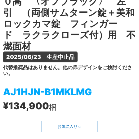
０高 〈オフブラック〉 左
引 （両側サムターン錠＋美和
ロックカマ錠 フィンガー
ド ラクラクローズ付）用 不
燃面材
2025/06/23　生産中止品
代替推奨品はありません。他の扉デザインをご検討くださ
い。
AJ1HJN-B1MKLMG
¥134,900
梱
お気に入り