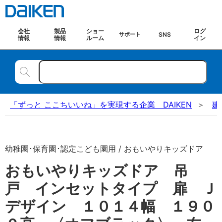
会社
製品
ショー
ログ
SNS
サポート
情報
情報
ルーム
イン
「ずっと ここちいいね」を実現する企業 DAIKEN
建
幼稚園･保育園･認定こども園用 / おもいやりキッズドア
おもいやりキッズドア 吊
戸 インセットタイプ 扉 Ｊ
デザイン １０１４幅 １９０