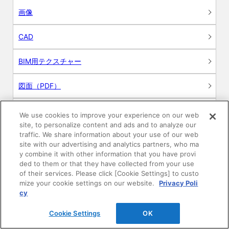
画像
CAD
BIM用テクスチャー
図面（PDF）
申請関係認定書類
We use cookies to improve your experience on our web
site, to personalize content and ads and to analyze our
traffic. We share information about your use of our web
施工・取扱説明書
site with our advertising and analytics partners, who ma
y combine it with other information that you have provi
動画
ded to them or that they have collected from your use
of their services. Please click [Cookie Settings] to custo
mize your cookie settings on our website.
Privacy Poli
シミュレーションツール
cy
24時間換気システム〈エアスマート〉
簡易設計見積ソフト
Cookie Settings
OK