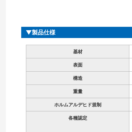
製品仕様
基材
表面
構造
重量
ホルムアルデヒド規制
各種認定