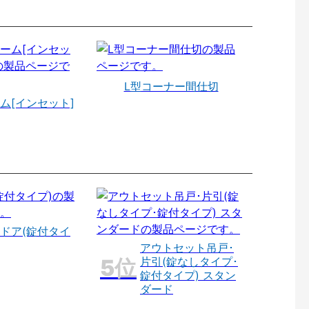
L型コーナー間仕切
ム[インセット]
ドア(錠付タイ
アウトセット吊戸･
片引(錠なしタイプ･
錠付タイプ) スタン
ダード