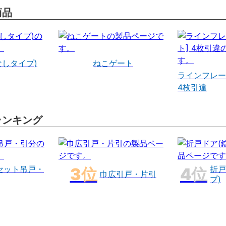
商品
なしタイプ)
ねこゲート
ラインフレー
4枚引違
ランキング
セット吊戸・
折戸
巾広引戸・片引
プ)