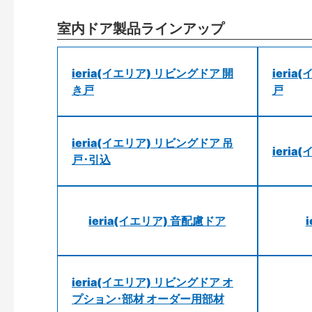
室内ドア製品ラインアップ
ieria(イエリア) リビングドア 開
ieri
き戸
戸
ieria(イエリア) リビングドア 吊
ieri
戸･引込
ieria(イエリア) 音配慮ドア
ieria(イエリア) リビングドア オ
プション･部材 オーダー用部材