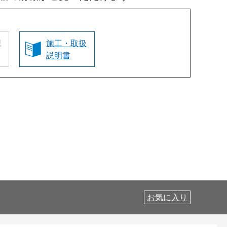
認
施工・取扱
説明書
お気に入り