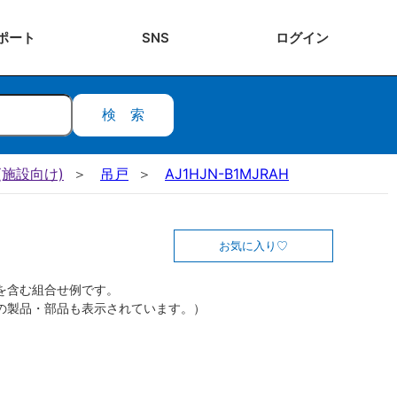
ポート
SNS
ログ
イン
検索
施設向け)
吊戸
AJ1HJN-B1MJRAH
お気に入り
を含む組合せ例です。
の製品・部品も表示されています。）