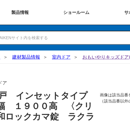
製品
情報
ショー
ルーム
サ
N
建材製品情報
室内ドア
おもいやりキッズドア(
ドア
吊戸 インセットタイプ
画像は該当品番
（該当品番以外
幅 １９００高 〈クリ
和ロックカマ錠 ラクラ