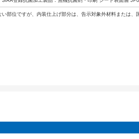
SIAA登録抗菌加工製品：無機抗菌剤・印刷 シート表面層 JP012
ない部位ですが、内装仕上げ部分は、告示対象外材料または、国