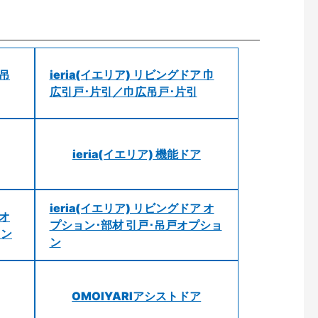
 吊
ieria(イエリア) リビングドア 巾
広引戸･片引／巾広吊戸･片引
ieria(イエリア) 機能ドア
ieria(イエリア) リビングドア オ
 オ
プション･部材 引戸･吊戸オプショ
ョン
ン
OMOIYARIアシストドア