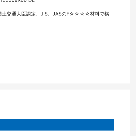
2309X0015E
土交通大臣認定、JIS、JASのF☆☆☆☆材料で構