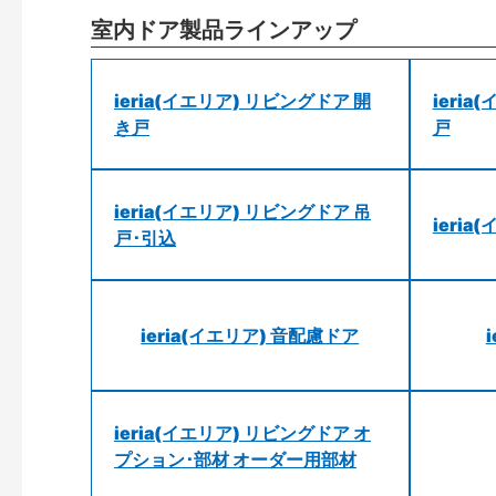
室内ドア製品ラインアップ
ieria(イエリア) リビングドア 開
ieri
き戸
戸
ieria(イエリア) リビングドア 吊
ieri
戸･引込
ieria(イエリア) 音配慮ドア
ieria(イエリア) リビングドア オ
プション･部材 オーダー用部材