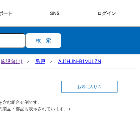
ポート
SNS
ログ
イン
検索
施設向け)
吊戸
AJ1HJN-B1MJLZN
お気に入り
を含む組合せ例です。
の製品・部品も表示されています。）