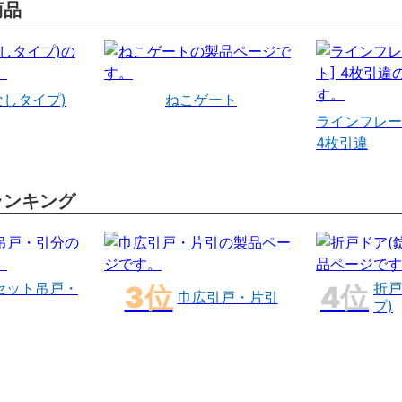
商品
なしタイプ)
ねこゲート
ラインフレー
4枚引違
ランキング
セット吊戸・
折戸
巾広引戸・片引
プ)