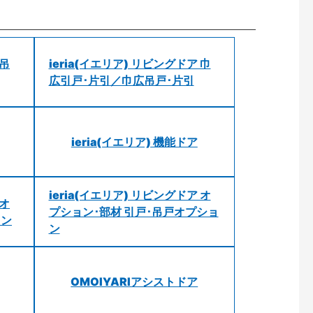
 吊
ieria(イエリア) リビングドア 巾
広引戸･片引／巾広吊戸･片引
ieria(イエリア) 機能ドア
ieria(イエリア) リビングドア オ
 オ
プション･部材 引戸･吊戸オプショ
ョン
ン
OMOIYARIアシストドア