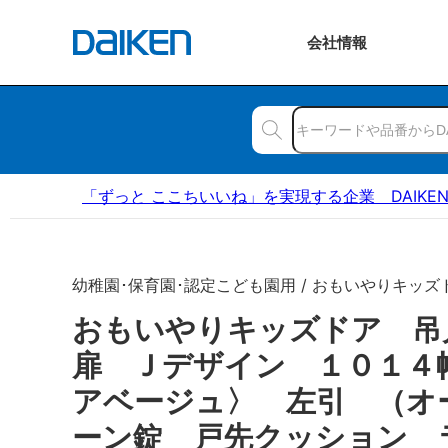
会社
情報
「ずっと ここちいいね」を実現する企業 DAIKE
幼稚園･保育園･認定こども園用 / おもいやりキッズ
おもいやりキッズドア 
扉 Ｊデザイン １０１４
アベージュ〉 左引 （オ
ーン錠 戸先クッション 