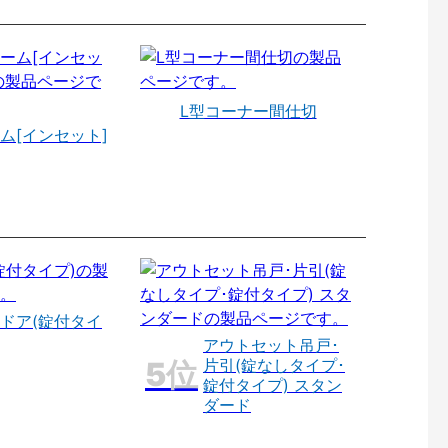
L型コーナー間仕切
ム[インセット]
ドア(錠付タイ
アウトセット吊戸･
片引(錠なしタイプ･
錠付タイプ) スタン
ダード