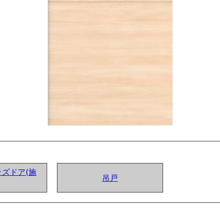
ズドア(施
吊戸