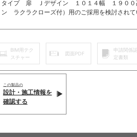
トタイプ 扉 Ｊデザイン １０１４幅 １９００
ョン ラクラクローズ付）用のご採用を検討されて
BIM用テク
申請関係
図面PDF
スチャー
定書類
この製品の
設計・施工情報を
確認する