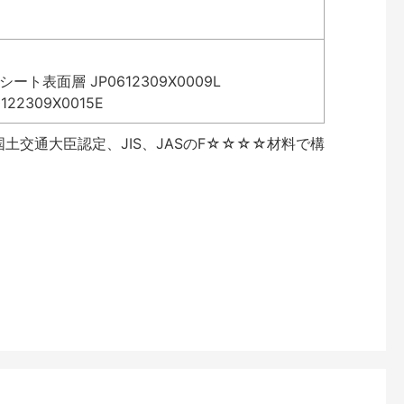
表面層 JP0612309X0009L
2309X0015E
土交通大臣認定、JIS、JASのF☆☆☆☆材料で構