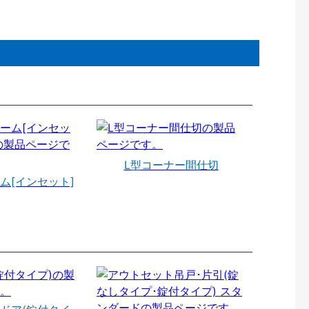
L型コーナー間仕切
ム[インセット]