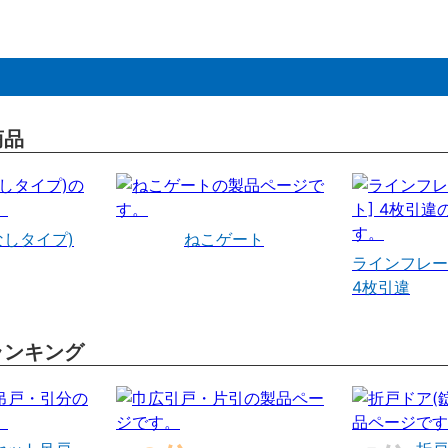
商品
なしタイプ)
ねこゲート
ラインフレー
4枚引違
ランキング