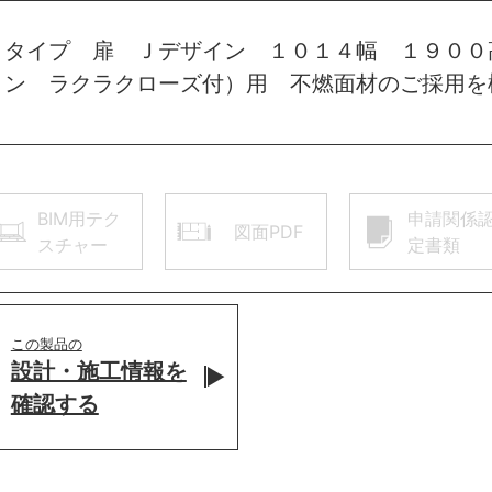
トタイプ 扉 Ｊデザイン １０１４幅 １９００
ョン ラクラクローズ付）用 不燃面材のご採用を
BIM用テク
申請関係
図面PDF
スチャー
定書類
この製品の
設計・施工情報を
確認する