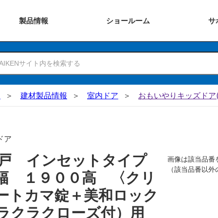
製品
情報
ショー
ルーム
サ
N
建材製品情報
室内ドア
おもいやりキッズドア(
ドア
吊戸 インセットタイプ
画像は該当品番
（該当品番以外
幅 １９００高 〈クリ
ートカマ錠＋美和ロック
 ラクラクローズ付）用