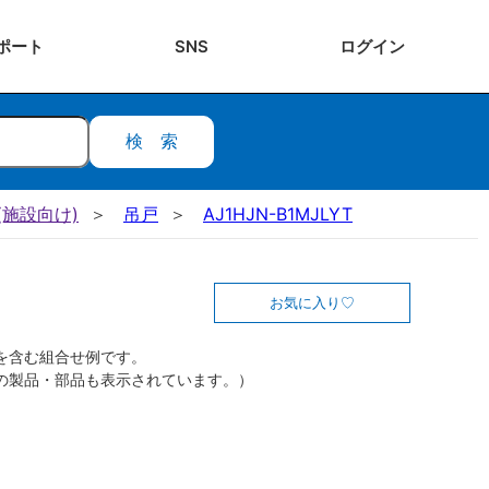
ポート
SNS
ログ
イン
検索
施設向け)
吊戸
AJ1HJN-B1MJLYT
お気に入り
を含む組合せ例です。
の製品・部品も表示されています。）