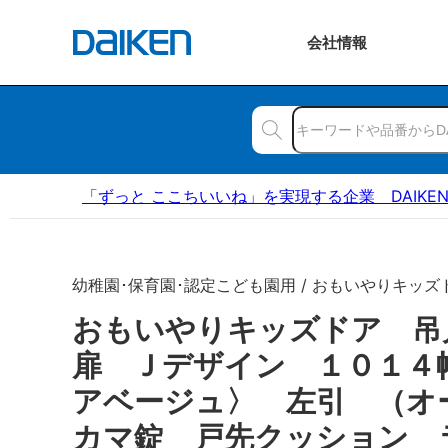
会社
情報
「ずっと ここちいいね」を実現する企業 DAIKE
幼稚園･保育園･認定こども園用 / おもいやりキッズ
おもいやりキッズドア 
扉 Ｊデザイン １０１４
アベージュ〉 左引 （オ
カマ錠 戸先クッション