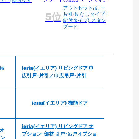
ドア(錠付タイ
アウトセット吊戸･
片引(錠なしタイプ･
錠付タイプ) スタン
ダード
 吊
ieria(イエリア) リビングドア 巾
広引戸･片引／巾広吊戸･片引
ieria(イエリア) 機能ドア
ieria(イエリア) リビングドア オ
 オ
プション･部材 引戸･吊戸オプショ
ョン