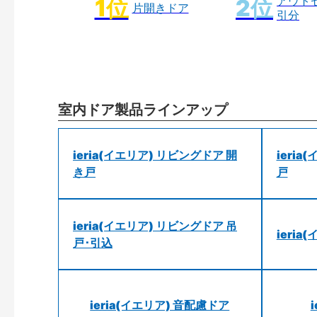
アウト
片開きドア
引分
室内ドア製品ラインアップ
ieria(イエリア) リビングドア 開
ieri
き戸
戸
ieria(イエリア) リビングドア 吊
ieri
戸･引込
ieria(イエリア) 音配慮ドア