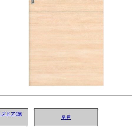
ズドア(施
吊戸