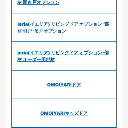
材 開き戸オプション
ieria(イエリア) リビングドア オプション･部
材 引戸･吊戸オプション
ieria(イエリア) リビングドア オプション･部
材 オーダー用部材
OMOIYARIドア
OMOIYARIキッズドア