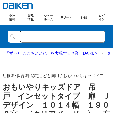
会社
製品
ショー
ログ
SNS
サポート
情報
情報
ルーム
イン
「ずっと ここちいいね」を実現する企業 DAIKEN
建
幼稚園･保育園･認定こども園用 / おもいやりキッズドア
おもいやりキッズドア 吊
戸 インセットタイプ 扉 Ｊ
デザイン １０１４幅 １９０