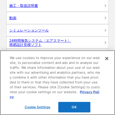
施工・取扱説明書
動画
シミュレーションツール
24時間換気システム〈エアスマート〉
簡易設計見積ソフト
R&Dセンター環境測定・分析サービス
We use cookies to improve your experience on our web
site, to personalize content and ads and to analyze our
商品マスター申し込み
traffic. We share information about your use of our web
site with our advertising and analytics partners, who ma
y combine it with other information that you have provi
ded to them or that they have collected from your use
of their services. Please click [Cookie Settings] to custo
mize your cookie settings on our website.
Privacy Poli
cy
電子公告
このWEBサイトについて
Cookie Settings
OK