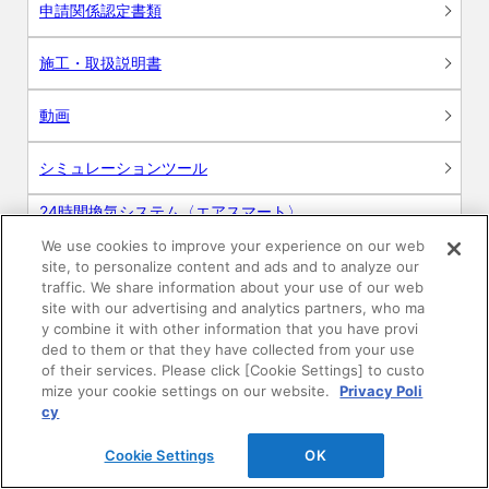
申請関係認定書類
施工・取扱説明書
動画
シミュレーションツール
24時間換気システム〈エアスマート〉
簡易設計見積ソフト
We use cookies to improve your experience on our web
site, to personalize content and ads and to analyze our
R&Dセンター環境測定・分析サービス
traffic. We share information about your use of our web
site with our advertising and analytics partners, who ma
商品マスター申し込み
y combine it with other information that you have provi
ded to them or that they have collected from your use
of their services. Please click [Cookie Settings] to custo
mize your cookie settings on our website.
Privacy Poli
cy
Cookie Settings
OK
電子公告
このWEBサイトについて