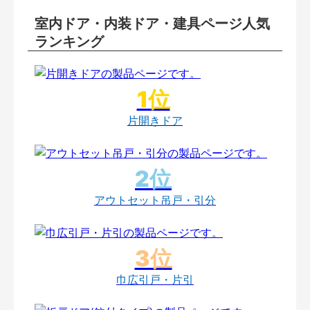
室内ドア・内装ドア・建具ページ人気
ランキング
片開きドア
アウトセット吊戸・引分
巾広引戸・片引