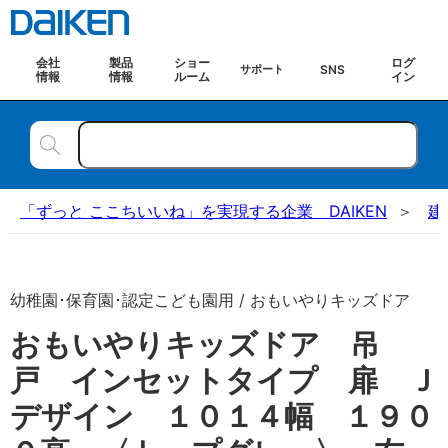
会社
製品
ショー
ログ
SNS
サポート
情報
情報
ルーム
イン
「ずっと ここちいいね」を実現する企業 DAIKEN
建
幼稚園･保育園･認定こども園用 / おもいやりキッズドア
おもいやりキッズドア 吊
戸 インセットタイプ 扉 Ｊ
デザイン １０１４幅 １９０