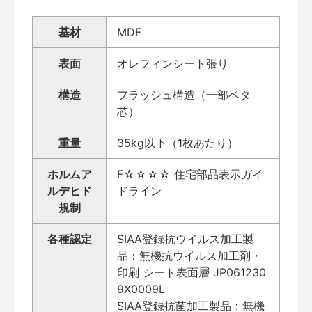
基材
MDF
表面
オレフィンシート張り
構造
フラッシュ構造（一部ベタ
芯）
重量
35kg以下（1枚あたり）
ホルムア
F☆☆☆☆ 住宅部品表示ガイ
ルデヒド
ドライン
規制
各種認定
SIAA登録抗ウイルス加工製
品：無機抗ウイルス加工剤・
印刷 シート表面層 JP061230
9X0009L
SIAA登録抗菌加工製品：無機