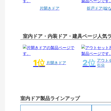
片開きドア
折戸ドア(錠
室内ドア・内装ドア・建具ページ人気
アウト
片開きドア
引分
室内ドア製品ラインアップ