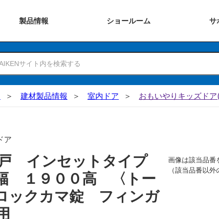
製品
情報
ショー
ルーム
サ
N
建材製品情報
室内ドア
おもいやりキッズドア(
ドア
吊戸 インセットタイプ
画像は該当品番
（該当品番以外
幅 １９００高 〈トー
ロックカマ錠 フィンガ
用