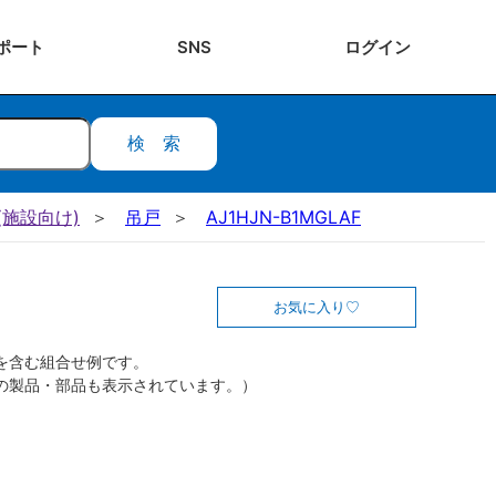
ポート
SNS
ログ
イン
検索
施設向け)
吊戸
AJ1HJN-B1MGLAF
お気に入り
を含む組合せ例です。
の製品・部品も表示されています。）