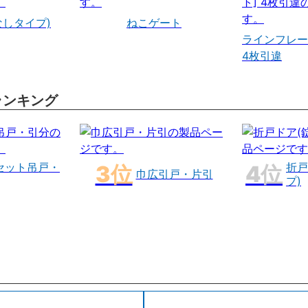
なしタイプ)
ねこゲート
ラインフレー
4枚引違
ランキング
セット吊戸・
折戸
巾広引戸・片引
プ)