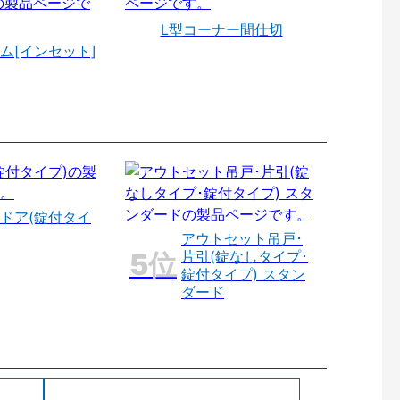
L型コーナー間仕切
ム[インセット]
ドア(錠付タイ
アウトセット吊戸･
片引(錠なしタイプ･
錠付タイプ) スタン
ダード