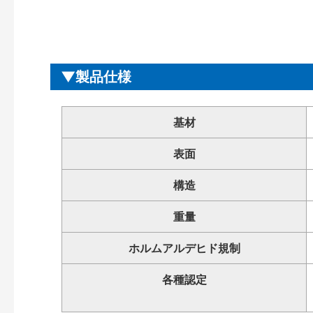
製品仕様
基材
表面
構造
重量
ホルムアルデヒド規制
各種認定