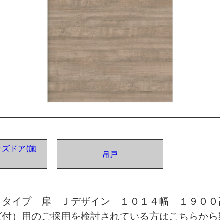
ズドア(施
吊戸
トタイプ 扉 Ｊデザイン １０１４幅 １９００
ズ付）用のご採用を検討されている方はこちらから