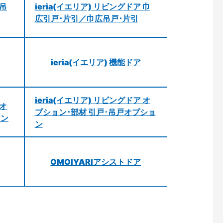
 吊
ieria(イエリア) リビングドア 巾
広引戸･片引／巾広吊戸･片引
ieria(イエリア) 機能ドア
ieria(イエリア) リビングドア オ
 オ
プション･部材 引戸･吊戸オプショ
ョン
ン
OMOIYARIアシストドア