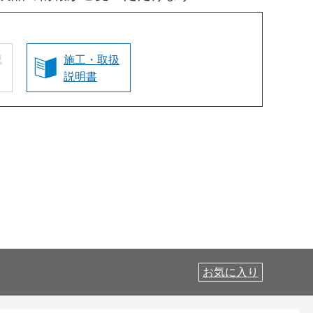
認
施工・取扱
説明書
お気に入り