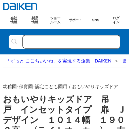
会社
製品
ショー
ログ
SNS
サポート
情報
情報
ルーム
イン
「ずっと ここちいいね」を実現する企業 DAIKEN
建
幼稚園･保育園･認定こども園用 / おもいやりキッズドア
おもいやりキッズドア 吊
戸 インセットタイプ 扉 Ｊ
デザイン １０１４幅 １９０