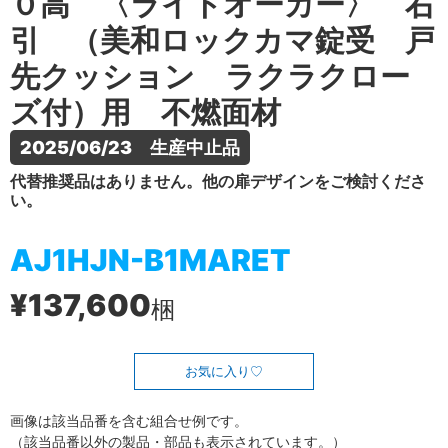
０高 〈ライトオーカー〉 右
引 （美和ロックカマ錠受 戸
先クッション ラクラクロー
ズ付）用 不燃面材
2025/06/23　生産中止品
代替推奨品はありません。他の扉デザインをご検討くださ
い。
AJ1HJN-B1MARET
¥137,600
梱
お気に入り
画像は該当品番を含む組合せ例です。
（該当品番以外の製品・部品も表示されています。）