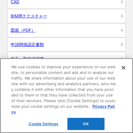
CAD
BIM用テクスチャー
図面（PDF）
申請関係認定書類
施工・取扱説明書
We use cookies to improve your experience on our web
site, to personalize content and ads and to analyze our
動画
traffic. We share information about your use of our web
site with our advertising and analytics partners, who ma
シミュレーションツール
y combine it with other information that you have provi
ded to them or that they have collected from your use
24時間換気システム〈エアスマート〉
of their services. Please click [Cookie Settings] to custo
簡易設計見積ソフト
mize your cookie settings on our website.
Privacy Poli
cy
R&Dセンター環境測定・分析サービス
Cookie Settings
OK
商品マスター申し込み