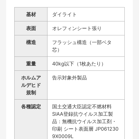
基材
ダイライト
表面
オレフィンシート張り
構造
フラッシュ構造（一部ベタ
芯）
重量
40kg以下（1枚あたり）
ホルムア
告示対象外製品
ルデヒド
規制
各種認定
国土交通大臣認定不燃材料
SIAA登録抗ウイルス加工製
品：無機抗ウイルス加工剤・
印刷 シート表面層 JP061230
9X0009L