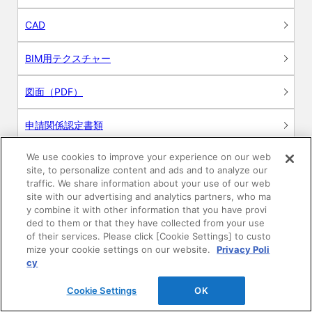
CAD
BIM用テクスチャー
図面（PDF）
申請関係認定書類
We use cookies to improve your experience on our web
施工・取扱説明書
site, to personalize content and ads and to analyze our
traffic. We share information about your use of our web
動画
site with our advertising and analytics partners, who ma
y combine it with other information that you have provi
ded to them or that they have collected from your use
シミュレーションツール
of their services. Please click [Cookie Settings] to custo
mize your cookie settings on our website.
Privacy Poli
24時間換気システム〈エアスマート〉
cy
簡易設計見積ソフト
Cookie Settings
OK
R&Dセンター環境測定・分析サービス