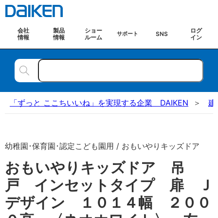
会社
製品
ショー
ログ
SNS
サポート
情報
情報
ルーム
イン
「ずっと ここちいいね」を実現する企業 DAIKEN
建
幼稚園･保育園･認定こども園用 / おもいやりキッズドア
おもいやりキッズドア 吊
戸 インセットタイプ 扉 Ｊ
デザイン １０１４幅 ２００