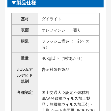
製品仕様
基材
ダイライト
表面
オレフィンシート張り
構造
フラッシュ構造（一部ベタ
芯）
重量
40kg以下（1枚あたり）
ホルムア
告示対象外製品
ルデヒド
規制
各種認定
国土交通大臣認定不燃材料
SIAA登録抗ウイルス加工製
品：無機抗ウイルス加工剤・
印刷 シート表面層 JP061230