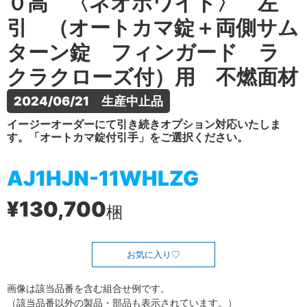
０高 〈ネオホワイト〉 左
引 （オートカマ錠＋両側サム
ターン錠 フィンガード ラ
クラクローズ付）用 不燃面材
2024/06/21　生産中止品
イージーオーダーにて引き続きオプション対応いたしま
す。「オートカマ錠付引手」をご選択ください。
AJ1HJN-11WHLZG
¥130,700
梱
お気に入り
画像は該当品番を含む組合せ例です。
（該当品番以外の製品・部品も表示されています。）