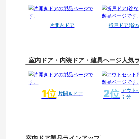
片開きドア
折戸ドア(錠
室内ドア・内装ドア・建具ページ人気
アウト
片開きドア
引分
室内ドア製品ラインアップ