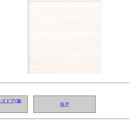
ズドア(施
吊戸