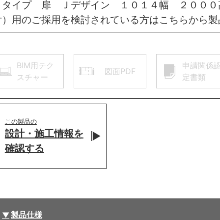
トタイプ 扉 Ｊデザイン １０１４幅 ２０００
付）用のご採用を検討されている方はこちらから製
BIM用テク
申請関係
図面PDF
スチャー
定書類
この製品の
設計・施工情報を
確認する
製品仕様