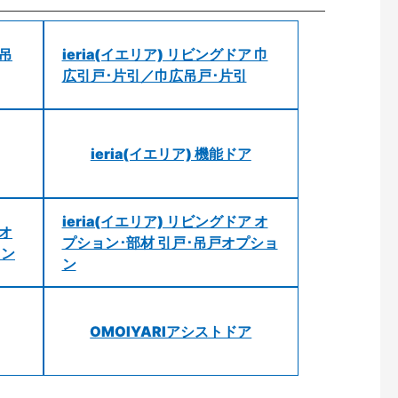
 吊
ieria(イエリア) リビングドア 巾
広引戸･片引／巾広吊戸･片引
ieria(イエリア) 機能ドア
ieria(イエリア) リビングドア オ
 オ
プション･部材 引戸･吊戸オプショ
ョン
ン
OMOIYARIアシストドア