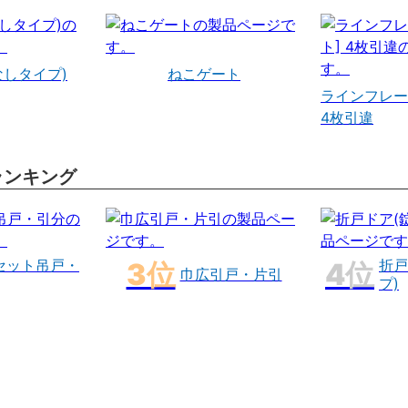
なしタイプ)
ねこゲート
ラインフレー
4枚引違
ランキング
セット吊戸・
折戸
巾広引戸・片引
プ)