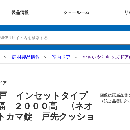
製品
情報
ショー
ルーム
サ
N
建材製品情報
室内ドア
おもいやりキッズドア(
ドア
吊戸 インセットタイプ
画像は該当品番
（該当品番以外
幅 ２０００高 〈ネオ
トカマ錠 戸先クッショ