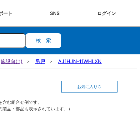
ポート
SNS
ログ
イン
検索
施設向け)
吊戸
AJ1HJN-11WHLXN
お気に入り
を含む組合せ例です。
の製品・部品も表示されています。）