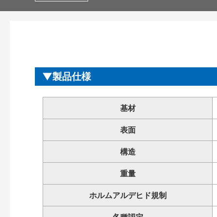
製品仕様
基材
表面
構造
重量
ホルムアルデヒド規制