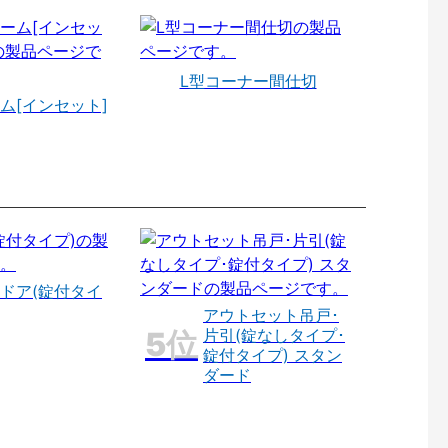
L型コーナー間仕切
ム[インセット]
ドア(錠付タイ
アウトセット吊戸･
片引(錠なしタイプ･
錠付タイプ) スタン
ダード