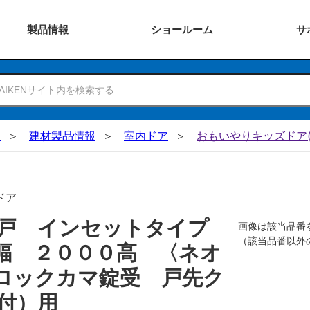
製品
情報
ショー
ルーム
サ
N
建材製品情報
室内ドア
おもいやりキッズドア(
ドア
吊戸 インセットタイプ
画像は該当品番
（該当品番以外
幅 ２０００高 〈ネオ
ロックカマ錠受 戸先ク
付）用