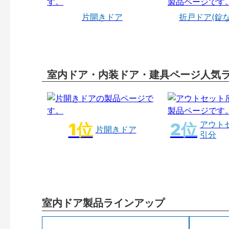
片開きドア
折戸ドア(錠
室内ドア・内装ドア・建具ページ人気
アウト
片開きドア
引分
室内ドア製品ラインアップ