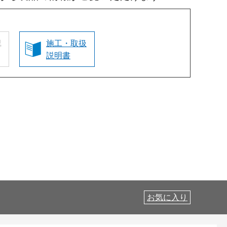
認
施工・取扱
説明書
お気に入り