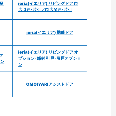
 吊
ieria(イエリア) リビングドア 巾
広引戸･片引／巾広吊戸･片引
ieria(イエリア) 機能ドア
ieria(イエリア) リビングドア オ
 オ
プション･部材 引戸･吊戸オプショ
ョン
ン
OMOIYARIアシストドア