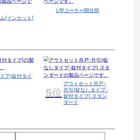
L型コーナー間仕切
ム[インセット]
ドア(錠付タイ
アウトセット吊戸･
片引(錠なしタイプ･
錠付タイプ) スタン
ダード