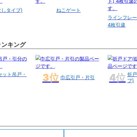
なしタイプ)
ねこゲート
ラインフレー
4枚引違
ランキング
セット吊戸・
折戸
巾広引戸・片引
プ)