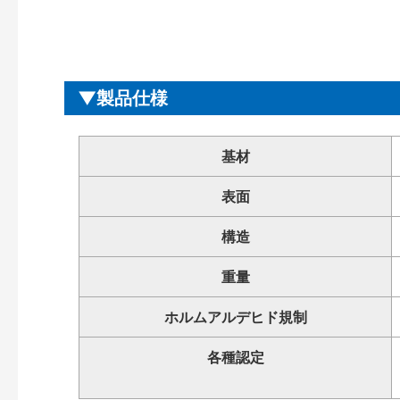
製品仕様
基材
表面
構造
重量
ホルムアルデヒド規制
各種認定