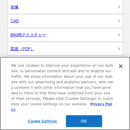
画像
CAD
BIM用テクスチャー
図面（PDF）
申請関係認定書類
We use cookies to improve your experience on our web
site, to personalize content and ads and to analyze our
traffic. We share information about your use of our web
施工・取扱説明書
site with our advertising and analytics partners, who ma
y combine it with other information that you have provi
動画
ded to them or that they have collected from your use
of their services. Please click [Cookie Settings] to custo
mize your cookie settings on our website.
Privacy Poli
シミュレーションツール
cy
24時間換気システム〈エアスマート〉
簡易設計見積ソフト
Cookie Settings
OK