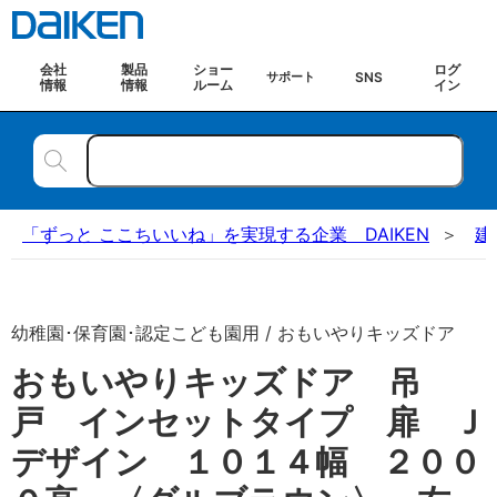
会社
製品
ショー
ログ
SNS
サポート
情報
情報
ルーム
イン
「ずっと ここちいいね」を実現する企業 DAIKEN
建
幼稚園･保育園･認定こども園用 / おもいやりキッズドア
おもいやりキッズドア 吊
戸 インセットタイプ 扉 Ｊ
デザイン １０１４幅 ２００