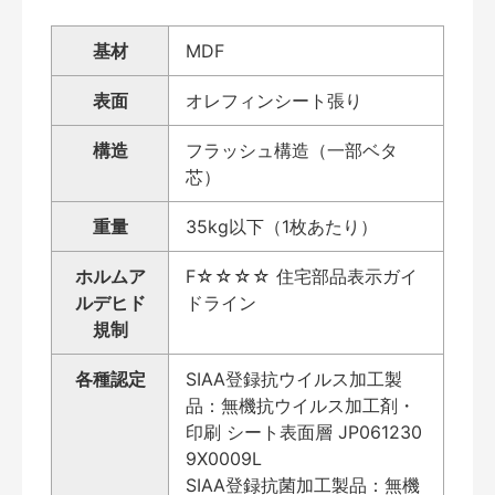
基材
MDF
表面
オレフィンシート張り
構造
フラッシュ構造（一部ベタ
芯）
重量
35kg以下（1枚あたり）
ホルムア
F☆☆☆☆ 住宅部品表示ガイ
ルデヒド
ドライン
規制
各種認定
SIAA登録抗ウイルス加工製
品：無機抗ウイルス加工剤・
印刷 シート表面層 JP061230
9X0009L
SIAA登録抗菌加工製品：無機