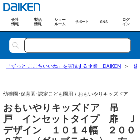
会社
製品
ショー
ログ
SNS
サポート
情報
情報
ルーム
イン
「ずっと ここちいいね」を実現する企業 DAIKEN
建
幼稚園･保育園･認定こども園用 / おもいやりキッズドア
おもいやりキッズドア 吊
戸 インセットタイプ 扉 Ｊ
デザイン １０１４幅 ２００