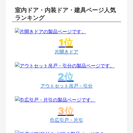
室内ドア・内装ドア・建具ページ人気
ランキング
片開きドア
アウトセット吊戸・引分
巾広引戸・片引