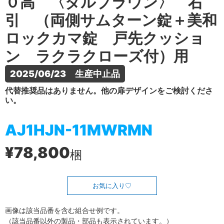
０高 〈ダルブラウン〉 右
引 （両側サムターン錠＋美和
ロックカマ錠 戸先クッショ
ン ラクラクローズ付）用
2025/06/23　生産中止品
代替推奨品はありません。他の扉デザインをご検討くださ
い。
AJ1HJN-11MWRMN
¥78,800
梱
お気に入り
画像は該当品番を含む組合せ例です。
（該当品番以外の製品・部品も表示されています。）