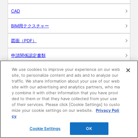
CAD
BIM用テクスチャー
図面（PDF）
申請関係認定書類
We use cookies to improve your experience on our web
施工・取扱説明書
site, to personalize content and ads and to analyze our
traffic. We share information about your use of our web
動画
site with our advertising and analytics partners, who ma
y combine it with other information that you have provi
ded to them or that they have collected from your use
シミュレーションツール
of their services. Please click [Cookie Settings] to custo
mize your cookie settings on our website.
Privacy Poli
24時間換気システム〈エアスマート〉
cy
簡易設計見積ソフト
Cookie Settings
OK
R&Dセンター環境測定・分析サービス