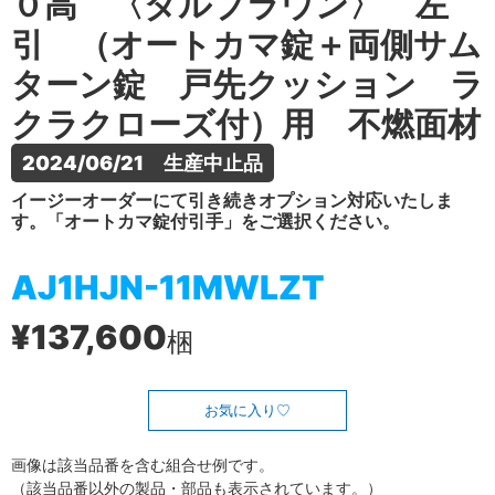
０高 〈ダルブラウン〉 左
引 （オートカマ錠＋両側サム
ターン錠 戸先クッション ラ
クラクローズ付）用 不燃面材
2024/06/21　生産中止品
イージーオーダーにて引き続きオプション対応いたしま
す。「オートカマ錠付引手」をご選択ください。
AJ1HJN-11MWLZT
¥137,600
梱
お気に入り
画像は該当品番を含む組合せ例です。
（該当品番以外の製品・部品も表示されています。）