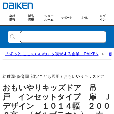
会社
製品
ショー
ログ
SNS
サポート
情報
情報
ルーム
イン
「ずっと ここちいいね」を実現する企業 DAIKEN
建
幼稚園･保育園･認定こども園用 / おもいやりキッズドア
おもいやりキッズドア 吊
戸 インセットタイプ 扉 Ｊ
デザイン １０１４幅 ２００