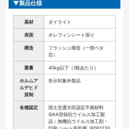
製品仕様
基材
ダイライト
表面
オレフィンシート張り
構造
フラッシュ構造（一部ベタ
芯）
重量
40kg以下（1枚あたり）
ホルムア
告示対象外製品
ルデヒド
規制
各種認定
国土交通大臣認定不燃材料
SIAA登録抗ウイルス加工製
品：無機抗ウイルス加工剤・
印刷 シート表面層 JP061230