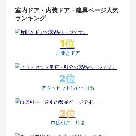
室内ドア・内装ドア・建具ページ人気
ランキング
片開きドア
アウトセット吊戸・引分
巾広引戸・片引