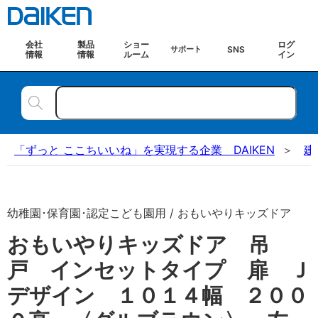
会社
製品
ショー
ログ
SNS
サポート
情報
情報
ルーム
イン
「ずっと ここちいいね」を実現する企業 DAIKEN
建
幼稚園･保育園･認定こども園用 / おもいやりキッズドア
おもいやりキッズドア 吊
戸 インセットタイプ 扉 Ｊ
デザイン １０１４幅 ２００