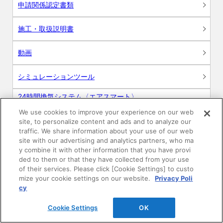
申請関係認定書類
施工・取扱説明書
動画
シミュレーションツール
24時間換気システム〈エアスマート〉
簡易設計見積ソフト
We use cookies to improve your experience on our web
site, to personalize content and ads and to analyze our
R&Dセンター環境測定・分析サービス
traffic. We share information about your use of our web
site with our advertising and analytics partners, who ma
商品マスター申し込み
y combine it with other information that you have provi
ded to them or that they have collected from your use
of their services. Please click [Cookie Settings] to custo
mize your cookie settings on our website.
Privacy Poli
cy
Cookie Settings
OK
電子公告
このWEBサイトについて