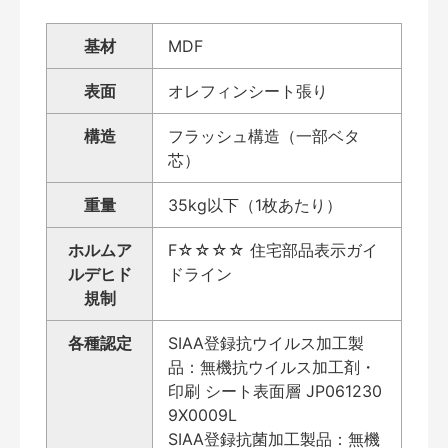
基材
MDF
表面
オレフィンシート張り
構造
フラッシュ構造（一部ベタ
芯）
重量
35kg以下（1枚あたり）
ホルムア
F☆☆☆☆ 住宅部品表示ガイ
ルデヒド
ドライン
規制
各種認定
SIAA登録抗ウイルス加工製
品：無機抗ウイルス加工剤・
印刷 シート表面層 JP061230
9X0009L
SIAA登録抗菌加工製品：無機