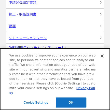
申請関係認定書類
施工・取扱説明書
動画
シミュレーションツール
24時間換気システム〈エアスマート〉
簡易設計見積ソフト
We use cookies to improve your experience on our web
site, to personalize content and ads and to analyze our
R&Dセンター環境測定・分析サービス
traffic. We share information about your use of our web
site with our advertising and analytics partners, who ma
商品マスター申し込み
y combine it with other information that you have provi
ded to them or that they have collected from your use
of their services. Please click [Cookie Settings] to custo
mize your cookie settings on our website.
Privacy Poli
cy
Cookie Settings
OK
電子公告
このWEBサイトについて