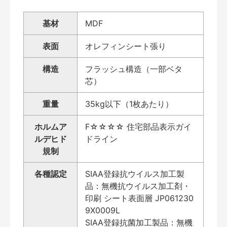
基材
MDF
表面
オレフィンシート張り
構造
フラッシュ構造（一部ベタ
芯）
重量
35kg以下（1枚あたり）
ホルムア
F☆☆☆☆ 住宅部品表示ガイ
ルデヒド
ドライン
規制
各種認定
SIAA登録抗ウイルス加工製
品：無機抗ウイルス加工剤・
印刷 シート表面層 JP061230
9X0009L
SIAA登録抗菌加工製品：無機