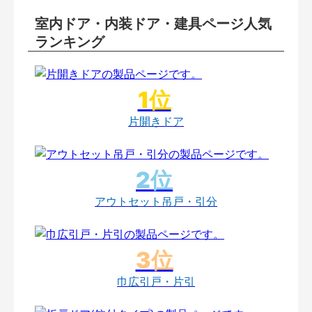
室内ドア・内装ドア・建具ページ人気
ランキング
片開きドア
アウトセット吊戸・引分
巾広引戸・片引