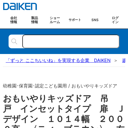
会社
製品
ショー
ログ
SNS
サポート
情報
情報
ルーム
イン
「ずっと ここちいいね」を実現する企業 DAIKEN
建
幼稚園･保育園･認定こども園用 / おもいやりキッズドア
おもいやりキッズドア 吊
戸 インセットタイプ 扉 Ｊ
デザイン １０１４幅 ２００