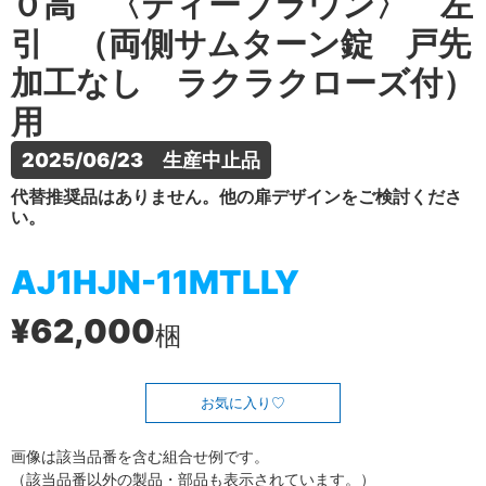
０高 〈ティーブラウン〉 左
引 （両側サムターン錠 戸先
加工なし ラクラクローズ付）
用
2025/06/23　生産中止品
代替推奨品はありません。他の扉デザインをご検討くださ
い。
AJ1HJN-11MTLLY
¥62,000
梱
お気に入り
画像は該当品番を含む組合せ例です。
（該当品番以外の製品・部品も表示されています。）