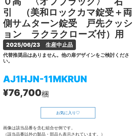
０高 〈オフブラック〉 右
引 （美和ロックカマ錠受＋両
側サムターン錠受 戸先クッシ
ョン ラクラクローズ付）用
2025/06/23　生産中止品
代替推奨品はありません。他の扉デザインをご検討くださ
い。
AJ1HJN-11MKRUN
¥76,700
梱
お気に入り
画像は該当品番を含む組合せ例です。
（該当品番以外の製品・部品も表示されています。）