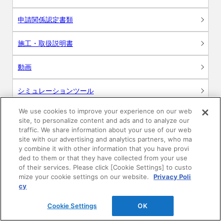
申請関係認定書類
施工・取扱説明書
動画
シミュレーションツール
24時間換気システム〈エアスマート〉
We use cookies to improve your experience on our web
簡易設計見積ソフト
site, to personalize content and ads and to analyze our
traffic. We share information about your use of our web
R&Dセンター環境測定・分析サービス
site with our advertising and analytics partners, who ma
y combine it with other information that you have provi
ded to them or that they have collected from your use
商品マスター申し込み
of their services. Please click [Cookie Settings] to custo
mize your cookie settings on our website.
Privacy Poli
cy
Cookie Settings
OK