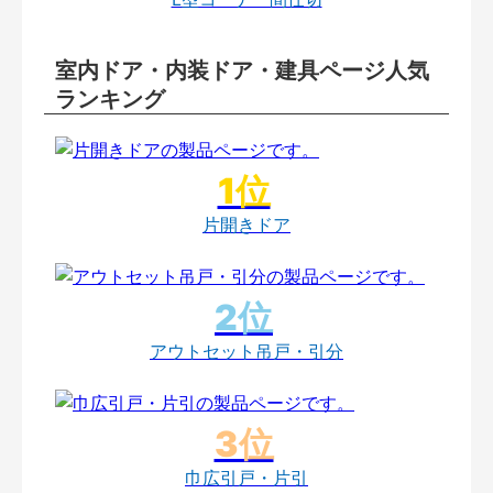
室内ドア・内装ドア・建具ページ人気
ランキング
片開きドア
アウトセット吊戸・引分
巾広引戸・片引