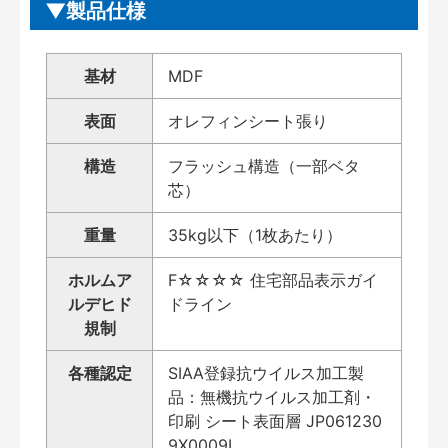
製品仕様
基材
MDF
表面
オレフィンシート張り
構造
フラッシュ構造（一部ベタ
芯）
重量
35kg以下（1枚あたり）
ホルムア
F☆☆☆☆ 住宅部品表示ガイ
ルデヒド
ドライン
規制
各種認定
SIAA登録抗ウイルス加工製
品：無機抗ウイルス加工剤・
印刷 シート表面層 JP061230
9X0009L