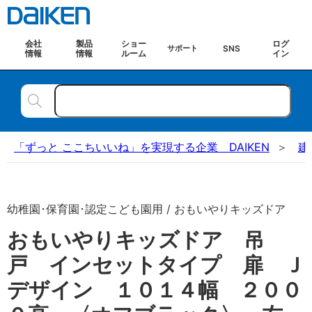
会社
製品
ショー
ログ
SNS
サポート
情報
情報
ルーム
イン
「ずっと ここちいいね」を実現する企業 DAIKEN
建
幼稚園･保育園･認定こども園用 / おもいやりキッズドア
おもいやりキッズドア 吊
戸 インセットタイプ 扉 Ｊ
デザイン １０１４幅 ２００