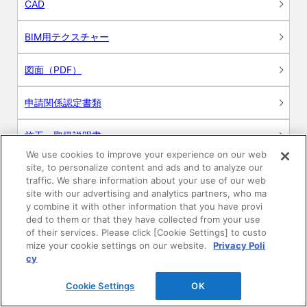
CAD
BIM用テクスチャー
図面（PDF）
申請関係認定書類
施工・取扱説明書
We use cookies to improve your experience on our web
site, to personalize content and ads and to analyze our
動画
traffic. We share information about your use of our web
site with our advertising and analytics partners, who ma
シミュレーションツール
y combine it with other information that you have provi
ded to them or that they have collected from your use
24時間換気システム〈エアスマート〉
of their services. Please click [Cookie Settings] to custo
簡易設計見積ソフト
mize your cookie settings on our website.
Privacy Poli
cy
R&Dセンター環境測定・分析サービス
Cookie Settings
OK
商品マスター申し込み