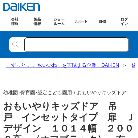
会社
製品
ショー
ログ
SNS
サポート
情報
情報
ルーム
イン
「ずっと ここちいいね」を実現する企業 DAIKEN
建
幼稚園･保育園･認定こども園用 / おもいやりキッズドア
おもいやりキッズドア 吊
戸 インセットタイプ 扉 Ｊ
デザイン １０１４幅 ２００