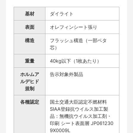
基材
ダイライト
表面
オレフィンシート張り
構造
フラッシュ構造（一部ベタ
芯）
重量
40kg以下（1枚あたり）
ホルムア
告示対象外製品
ルデヒド
規制
各種認定
国土交通大臣認定不燃材料
SIAA登録抗ウイルス加工製
品：無機抗ウイルス加工剤・
印刷 シート表面層 JP061230
9X0009L