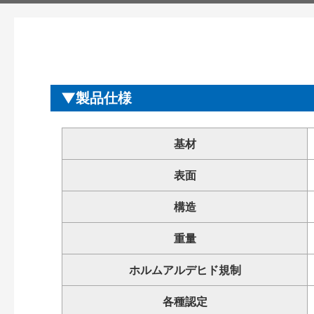
製品仕様
基材
表面
構造
重量
ホルムアルデヒド規制
各種認定