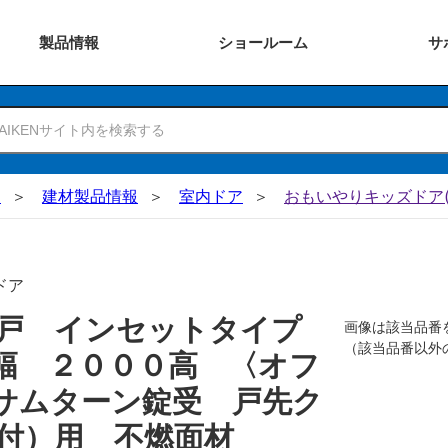
製品
情報
ショー
ルーム
サ
N
建材製品情報
室内ドア
おもいやりキッズドア(
ドア
吊戸 インセットタイプ
画像は該当品番
（該当品番以外
幅 ２０００高 〈オフ
サムターン錠受 戸先ク
付）用 不燃面材