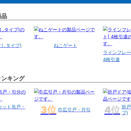
商品
なしタイプ)
ねこゲート
ラインフレー
4枚引違
ランキング
セット吊戸・
折戸
巾広引戸・片引
プ)