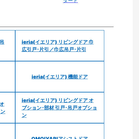
ダード
 吊
ieria(イエリア) リビングドア 巾
広引戸･片引／巾広吊戸･片引
ieria(イエリア) 機能ドア
ieria(イエリア) リビングドア オ
 オ
プション･部材 引戸･吊戸オプショ
ョン
ン
OMOIYARIアシストドア