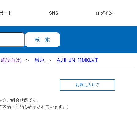
ポート
SNS
ログ
イン
検索
施設向け)
吊戸
AJ1HJN-11MKLVT
お気に入り
を含む組合せ例です。
の製品・部品も表示されています。）