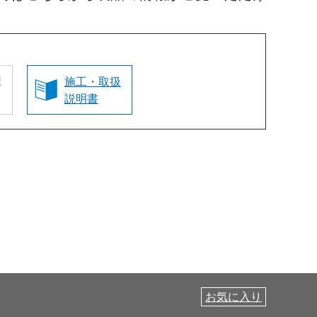
認
施工・取扱
説明書
お気に入り