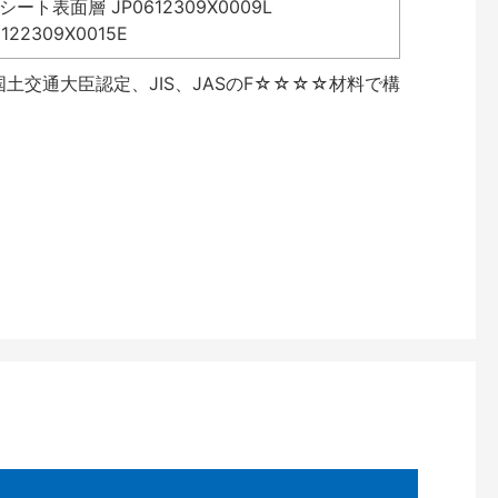
表面層 JP0612309X0009L
2309X0015E
土交通大臣認定、JIS、JASのF☆☆☆☆材料で構