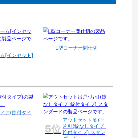
L型コーナー間仕切
ム[インセット]
ドア(錠付タイ
アウトセット吊戸･
片引(錠なしタイプ･
錠付タイプ) スタン