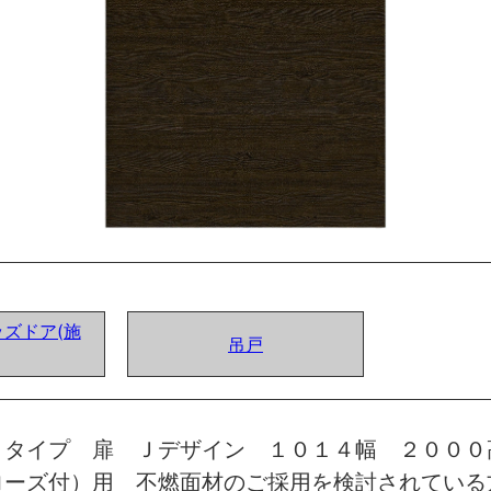
ズドア(施
吊戸
トタイプ 扉 Ｊデザイン １０１４幅 ２０００
ローズ付）用 不燃面材のご採用を検討されている