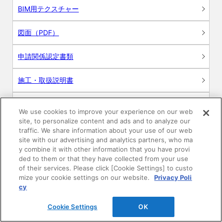
BIM用テクスチャー
図面（PDF）
申請関係認定書類
施工・取扱説明書
動画
We use cookies to improve your experience on our web
site, to personalize content and ads and to analyze our
シミュレーションツール
traffic. We share information about your use of our web
site with our advertising and analytics partners, who ma
24時間換気システム〈エアスマート〉
y combine it with other information that you have provi
簡易設計見積ソフト
ded to them or that they have collected from your use
of their services. Please click [Cookie Settings] to custo
R&Dセンター環境測定・分析サービス
mize your cookie settings on our website.
Privacy Poli
cy
商品マスター申し込み
Cookie Settings
OK