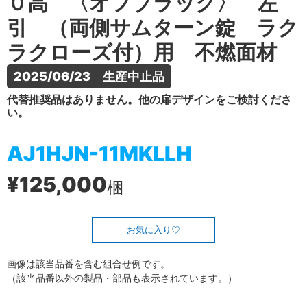
０高 〈オフブラック〉 左
引 （両側サムターン錠 ラク
ラクローズ付）用 不燃面材
2025/06/23　生産中止品
代替推奨品はありません。他の扉デザインをご検討くださ
い。
AJ1HJN-11MKLLH
¥125,000
梱
お気に入り
画像は該当品番を含む組合せ例です。
（該当品番以外の製品・部品も表示されています。）