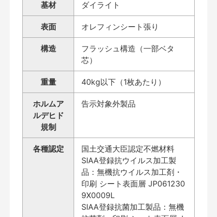
基材
ダイライト
表面
オレフィンシート張り
構造
フラッシュ構造（一部ベタ
芯）
重量
40kg以下（1枚あたり）
ホルムア
告示対象外製品
ルデヒド
規制
各種認定
国土交通大臣認定不燃材料
SIAA登録抗ウイルス加工製
品：無機抗ウイルス加工剤・
印刷 シート表面層 JP061230
9X0009L
SIAA登録抗菌加工製品：無機