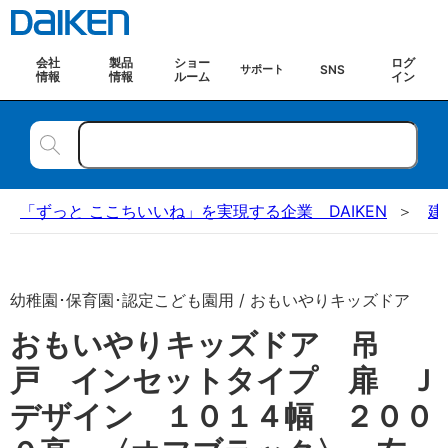
会社
製品
ショー
ログ
SNS
サポート
情報
情報
ルーム
イン
「ずっと ここちいいね」を実現する企業 DAIKEN
建
幼稚園･保育園･認定こども園用 / おもいやりキッズドア
おもいやりキッズドア 吊
戸 インセットタイプ 扉 Ｊ
デザイン １０１４幅 ２００