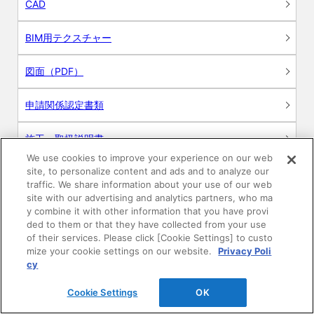
CAD
BIM用テクスチャー
図面（PDF）
申請関係認定書類
施工・取扱説明書
We use cookies to improve your experience on our web
site, to personalize content and ads and to analyze our
動画
traffic. We share information about your use of our web
site with our advertising and analytics partners, who ma
シミュレーションツール
y combine it with other information that you have provi
ded to them or that they have collected from your use
24時間換気システム〈エアスマート〉
of their services. Please click [Cookie Settings] to custo
簡易設計見積ソフト
mize your cookie settings on our website.
Privacy Poli
cy
R&Dセンター環境測定・分析サービス
Cookie Settings
OK
商品マスター申し込み