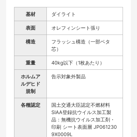
基材
ダイライト
表面
オレフィンシート張り
構造
フラッシュ構造（一部ベタ
芯）
重量
40kg以下（1枚あたり）
ホルムア
告示対象外製品
ルデヒド
規制
各種認定
国土交通大臣認定不燃材料
SIAA登録抗ウイルス加工製
品：無機抗ウイルス加工剤・
印刷 シート表面層 JP061230
9X0009L