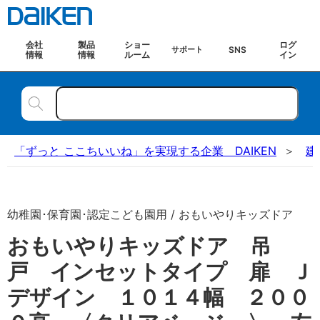
会社
製品
ショー
ログ
SNS
サポート
情報
情報
ルーム
イン
「ずっと ここちいいね」を実現する企業 DAIKEN
建
幼稚園･保育園･認定こども園用 / おもいやりキッズドア
おもいやりキッズドア 吊
戸 インセットタイプ 扉 Ｊ
デザイン １０１４幅 ２００