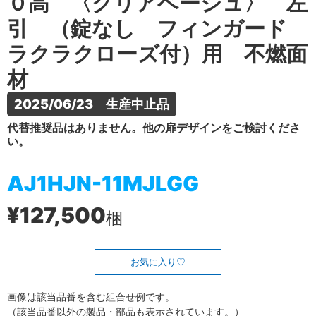
０高 〈クリアベージュ〉 左
引 （錠なし フィンガード
ラクラクローズ付）用 不燃面
材
2025/06/23　生産中止品
代替推奨品はありません。他の扉デザインをご検討くださ
い。
AJ1HJN-11MJLGG
¥127,500
梱
お気に入り
画像は該当品番を含む組合せ例です。
（該当品番以外の製品・部品も表示されています。）