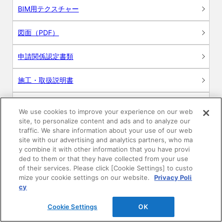
BIM用テクスチャー
図面（PDF）
申請関係認定書類
施工・取扱説明書
動画
We use cookies to improve your experience on our web
site, to personalize content and ads and to analyze our
シミュレーションツール
traffic. We share information about your use of our web
site with our advertising and analytics partners, who ma
24時間換気システム〈エアスマート〉
y combine it with other information that you have provi
簡易設計見積ソフト
ded to them or that they have collected from your use
of their services. Please click [Cookie Settings] to custo
R&Dセンター環境測定・分析サービス
mize your cookie settings on our website.
Privacy Poli
cy
商品マスター申し込み
Cookie Settings
OK