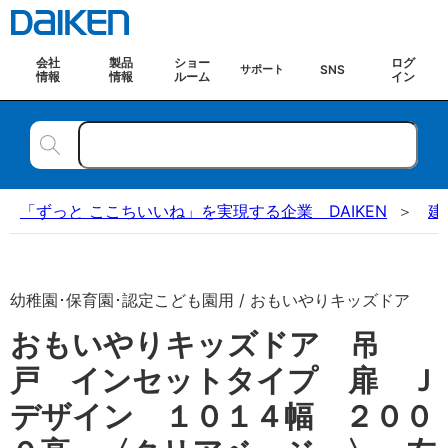
会社
製品
ショー
ログ
SNS
サポート
情報
情報
ルーム
イン
「ずっと ここちいいね」を実現する企業 DAIKEN
建
幼稚園･保育園･認定こども園用 / おもいやりキッズドア
おもいやりキッズドア 吊
戸 インセットタイプ 扉 Ｊ
デザイン １０１４幅 ２００