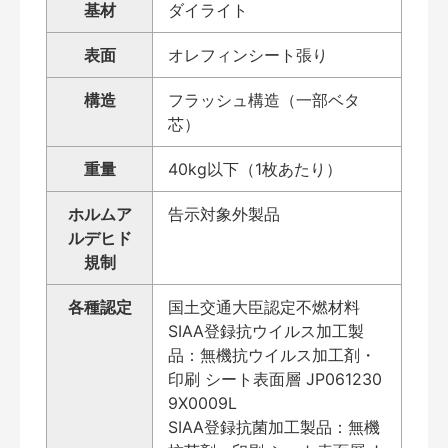
基材
ダイライト
表面
オレフィンシート張り
構造
フラッシュ構造（一部ベタ
芯）
重量
40kg以下（1枚あたり）
ホルムア
告示対象外製品
ルデヒド
規制
各種認定
国土交通大臣認定不燃材料
SIAA登録抗ウイルス加工製
品：無機抗ウイルス加工剤・
印刷 シート表面層 JP061230
9X0009L
SIAA登録抗菌加工製品：無機